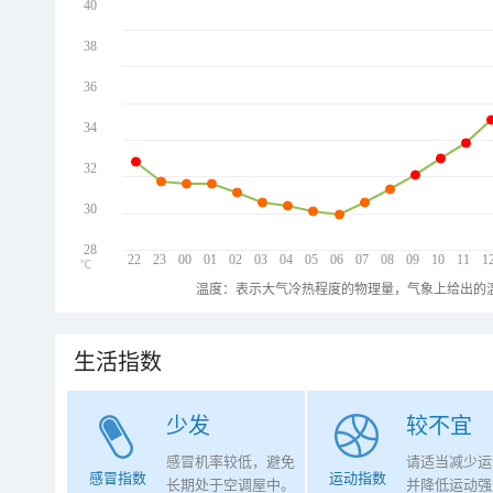
40
38
36
34
32
30
28
22
23
00
01
02
03
04
05
06
07
08
09
10
11
1
℃
温度：表示大气冷热程度的物理量，气象上给出的温
生活指数
少发
较不宜
感冒机率较低，避免
请适当减少运
感冒指数
运动指数
长期处于空调屋中。
并降低运动强