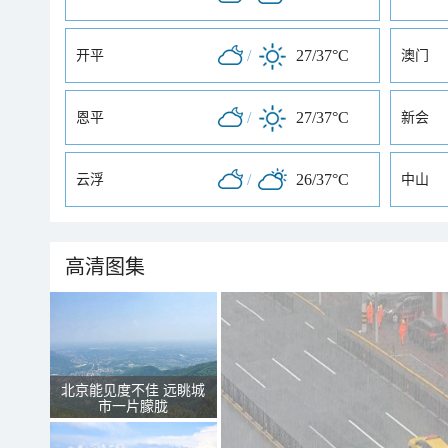
/
27/37°C
开平
澳门
/
27/37°C
恩平
新会
/
26/37°C
云浮
中山
高清图集
北京能见度不佳 远眺城
市一片朦胧