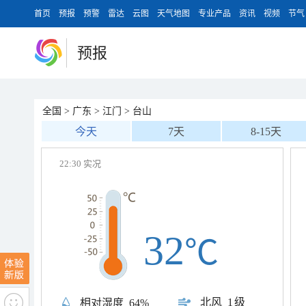
首页
预报
预警
雷达
云图
天气地图
专业产品
资讯
视频
节气
预报
全国
>
广东
>
江门
>
台山
今天
7天
8-15天
22:30 实况
32
℃
北风
1级
相对湿度
64%