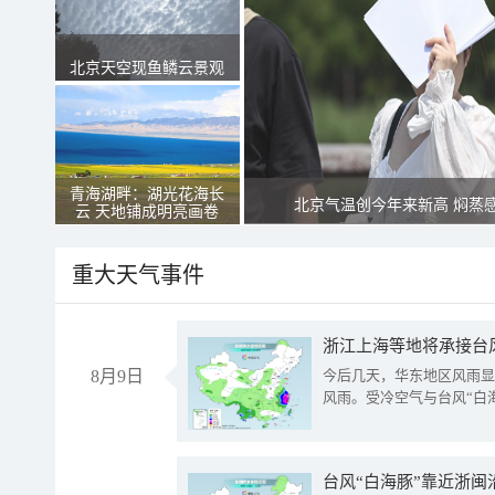
北京天空现鱼鳞云景观
青海湖畔：湖光花海长
北京气温创今年来新高 焖蒸
云 天地铺成明亮画卷
重大天气事件
浙江上海等地将承接台风
8月9日
今后几天，华东地区风雨显
风雨。受冷空气与台风“白
台风“白海豚”靠近浙闽