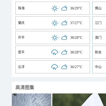
/
36/29°C
珠海
佛山
/
37/27°C
肇庆
江门
/
38/28°C
开平
澳门
/
38/28°C
恩平
新会
/
36/27°C
云浮
中山
高清图集