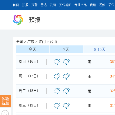
首页
预报
预警
雷达
云图
天气地图
专业产品
资讯
视频
节气
预报
全国
>
广东
>
江门
>
台山
今天
7天
8-15天
周日（16日）
雨
36
周一（17日）
雨
34
周二（18日）
雨
32
周三（19日）
雨
31