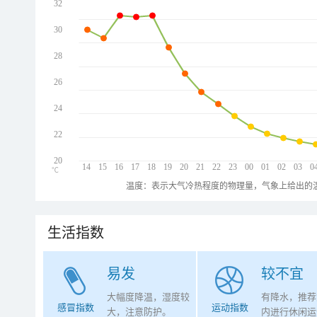
32
30
28
26
24
22
20
14
15
16
17
18
19
20
21
22
23
00
01
02
03
0
℃
温度：表示大气冷热程度的物理量，气象上给出的温
生活指数
易发
较不宜
大幅度降温，湿度较
有降水，推荐
感冒指数
运动指数
大，注意防护。
内进行休闲运