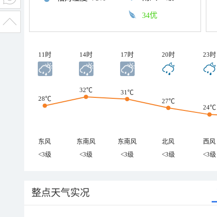
34优
11时
14时
17时
20时
23时
32℃
31℃
28℃
27℃
24℃
东风
东南风
东南风
北风
西风
<3级
<3级
<3级
<3级
<3级
整点天气实况