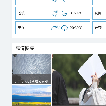
/
31/24°C
苍溪
剑阁
/
20/30°C
宁强
旺苍
高清图集
北京天空现鱼鳞云景观