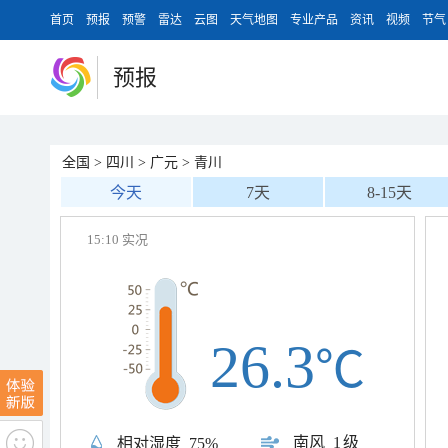
首页
预报
预警
雷达
云图
天气地图
专业产品
资讯
视频
节气
预报
全国
>
四川
>
广元
>
青川
今天
7天
8-15天
15:10 实况
26.3
℃
南风
1级
相对湿度
75%