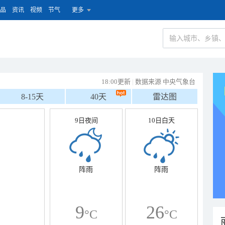
品
资讯
视频
节气
更多
18:00更新
|
数据来源 中央气象台
8-15天
40天
雷达图
9日夜间
10日白天
阵雨
阵雨
9
26
°C
°C