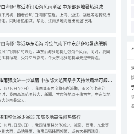
“白海豚”靠近浙闽沿海风雨渐起 中东部多地暑热消减
至下周初，随着台风“白海豚”靠近，上海、浙江、福建等地将现持
降雨。同时暑热消减，华北、江南多地将退出高温行列。
“白海豚”靠近华东沿海 冷空气南下中东部多地暑热缓解
台风“白海豚”的靠近，华东沿海多地将迎强劲台风雨。同时，我国
范围将缩减，受冷空气影响，今天东北多地将率先迎来降温。
拨
我国降雨强度进一步减弱 中东部大范围桑拿天持续局地可超38℃
天（8月6日至7日），我国降雨强度将有所减弱，雨区仍比较分
同时，我国高温范围较大，新疆、甘肃等地以干热为主，中东部地
有大范围桑拿天。
降雨整体减少减弱 东部多地高温闷热盛行
天（8月5日至6日），我国降雨将总体减少、减弱，西南、东北等
中到大雨，局地暴雨，海南岛强降雨频繁，或有大暴雨现身。