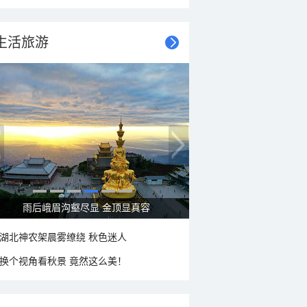
生活旅游
秋意浓 蓝天映衬下的哈尔滨伏尔加庄园
湖北神农架晨雾缭绕 秋色迷人
换个视角看秋景 竟然这么美！