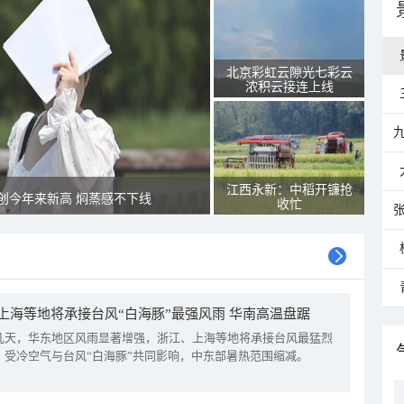
北京彩虹云隙光七彩云
浓积云接连上线
江西永新：中稻开镰抢
创今年来新高 焖蒸感不下线
收忙
上海等地将承接台风“白海豚”最强风雨 华南高温盘踞
几天，华东地区风雨显著增强，浙江、上海等地将承接台风最猛烈
。受冷空气与台风“白海豚”共同影响，中东部暑热范围缩减。