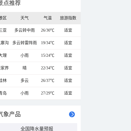
景点推荐
景区
天气
气温
旅游指数
三亚
多云转中雨
26/30℃
适宜
九寨沟
多云转雷阵雨
19/34℃
适宜
大理
小雨
15/24℃
适宜
张家界
晴
22/34℃
适宜
桂林
多云
26/37℃
适宜
青岛
小雨
27/29℃
适宜
气象产品
全国降水量预报