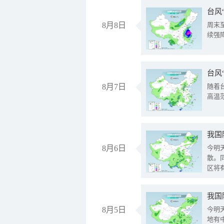
台风
8月8日
周末
续强
台风
8月7日
随着
高温
8月6日
今明
散。
区将
我国
8月5日
今明
地有