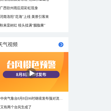
广西钦州雨后双彩虹现身
河南洛阳“花海”上线 美景引客来
秋来栾树红 枝头挂满“胭脂果”
天气视频
中央气象台8月8日06时继续发布强对流天气蓝色预警
又有两个台风生成了