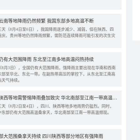
云南等地降雨仍然频繁 我国东部多地高温不断
三天（8月4日至6日），我国降雨逐步减少、减弱，但在陕西、四
重庆、贵州等地仍然降雨频繁，需防范连续降雨可能引发的次生灾
仍有大范围降雨 东北至江南多地高温闷热持续
（8月3日），全国仍有大范围降雨，强降雨主要出现在华南和西南
东部至华北、东北一带。在副热带高压的掌控下，从东北至江南高
热天气持续。
四川陕西等地需警惕降雨叠加致灾 华北南部至江南一带高温频现
三天（8月2日至4日），四川、陕西等地多地雨势仍猛烈。同时，
中东部仍有大范围高温桑拿天，华北南部至江南一带高温频现。
部大范围桑拿天持续 四川陕西等部分地区有强降雨