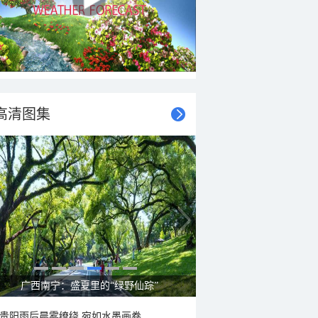
高清图集
呼伦贝尔草原 藏着最治愈的蓝天白云
贵阳雨后晨雾缭绕 宛如水墨画卷