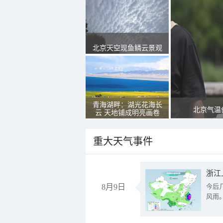
北京天空现鱼鳞云景观
青海湖畔：湖光花海长
北京气温
云 天地铺成明亮画卷
重大天气事件
浙江
8月9日
今后
风雨