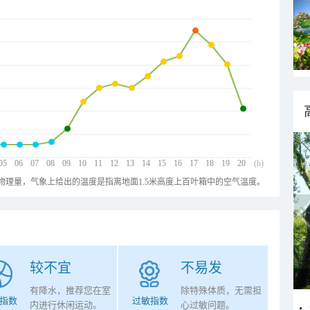
05
06
07
08
09
10
11
12
13
14
15
16
17
18
19
20
(h)
物理量，气象上给出的温度是指离地面1.5米高度上百叶箱中的空气温度。
较不宜
不易发
有降水，推荐您在室
除特殊体质，无需担
指数
过敏指数
内进行休闲运动。
心过敏问题。