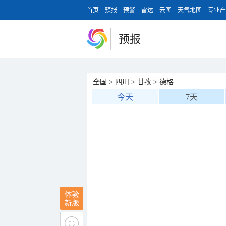
首页
预报
预警
雷达
云图
天气地图
专业产
预报
全国
>
四川
>
甘孜
>
德格
今天
7天