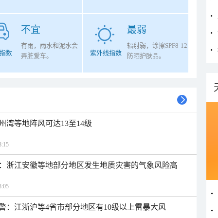
不宜
最弱
有雨，雨水和泥水会
辐射弱，涂擦SPF8-12
指数
紫外线指数
弄脏爱车。
防晒护肤品。
州湾等地阵风可达13至14级
:15
：浙江安徽等地部分地区发生地质灾害的气象风险高
:05
警：江浙沪等4省市部分地区有10级以上雷暴大风