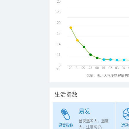
26
23
20
17
14
11
8
20
21
22
23
00
01
02
03
04
℃
温度：表示大气冷热程度的
生活指数
易发
昼夜温差大，湿度
感冒指数
运动
大，注意防护。