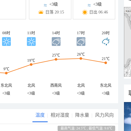
<3级
<3级
日落 20:15
日出 06:46
08时
11时
14时
17时
20时
26℃
25℃
21℃
19℃
9℃
东北风
北风
西南风
北风
东北风
<3级
<3级
<3级
<3级
<3级
温度
相对湿度
降水量
风力风向
最高气温: 24.5℃ , 最低气温: 9.6℃