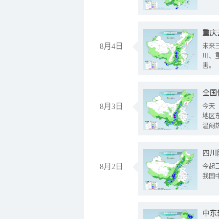
重庆
8月4日
未来
川、
害。
全国
8月3日
今天
地区
温闷
8月2日
今起
我国
中东