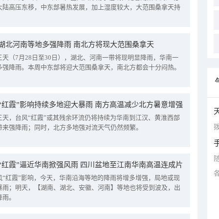
大陆高压东移，中东部暑热发展，加上湿度较大，大范围桑拿天持
湖北河南等地多强降雨 南北方将现大范围桑拿天
三天（7月28日至30日），湖北、河南一带将现明显降雨，华南一
多强降雨。本周中东部将迎大范围桑拿天，南北方都会十分闷热。
“红霞”影响持续多地迎大暴雨 南方高温减少北方暑意增强
三天，台风“红霞”或其残余环流仍将持续为华南到江汉、黄淮西部
拨
带来强降雨；同时，北方多地强对流天气仍然频繁。
“红霞”逼近华南掀强风雨 四川盆地至江南华南高温连成片
风“红霞”影响，今天，华南沿海等地的降雨将增多增强，局地或现
暴雨；明天，【湖南、湖北、安徽、河南】等地也将受到波及，出
降雨。