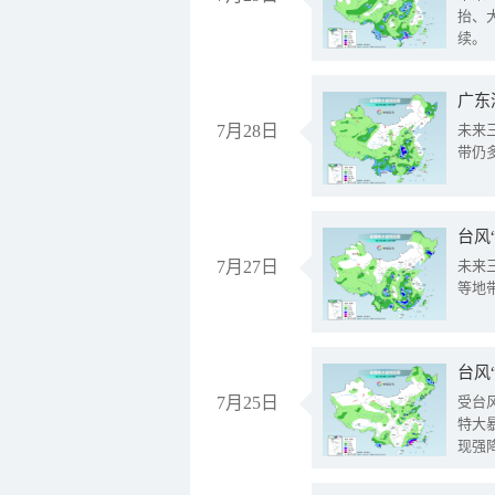
抬、
续。
广东
7月28日
未来
带仍
台风
7月27日
未来
等地
台风
7月25日
受台
特大
现强