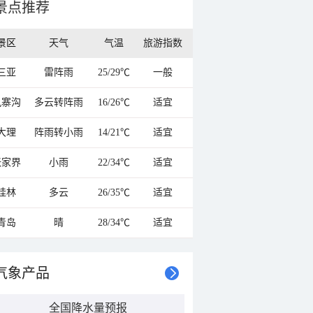
景点推荐
景区
天气
气温
旅游指数
三亚
雷阵雨
25/29℃
一般
九寨沟
多云转阵雨
16/26℃
适宜
大理
阵雨转小雨
14/21℃
适宜
张家界
小雨
22/34℃
适宜
桂林
多云
26/35℃
适宜
青岛
晴
28/34℃
适宜
气象产品
全国降水量预报