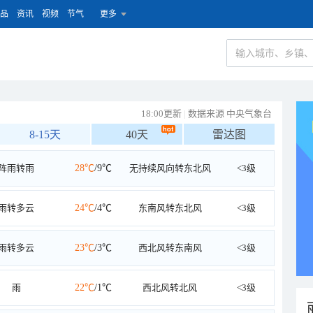
品
资讯
视频
节气
更多
18:00更新
|
数据来源 中央气象台
8-15天
40天
雷达图
阵雨转雨
28℃
/9℃
无持续风向转东北风
<3级
雨转多云
24℃
/4℃
东南风转东北风
<3级
雨转多云
23℃
/3℃
西北风转东南风
<3级
雨
22℃
/1℃
西北风转北风
<3级