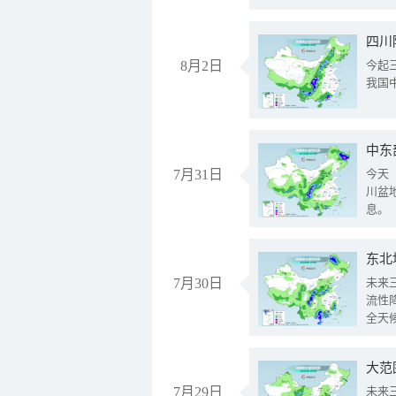
8月2日
今起
我国
中东
7月31日
今天
川盆
息。
东北
7月30日
未来
流性
全天
大范
7月29日
未来