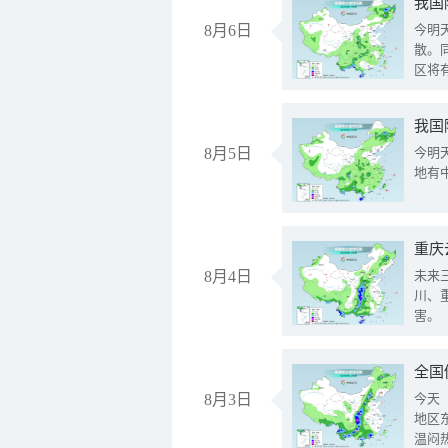
8月6日
今明
散。
区将
我国
8月5日
今明
地有
重庆
8月4日
未来
川、
害。
全国
8月3日
今天
地区
温闷