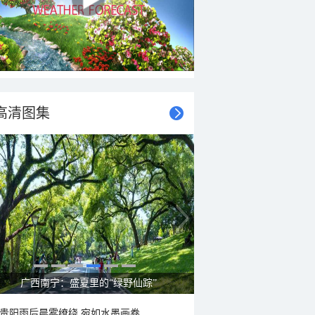
高清图集
广西南宁：盛夏里的“绿野仙踪”
贵阳雨后晨雾缭绕 宛如水墨画卷