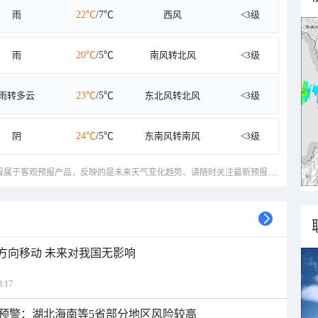
雨
22℃
/7℃
西风
<3级
雨
20℃
/5℃
南风转北风
<3级
雨转多云
23℃
/5℃
东北风转北风
<3级
阴
24℃
/5℃
东南风转南风
<3级
预报属于客观预报产品，反映的是未来天气变化趋势、请随时关注最新预报.....
北方向移动 未来对我国无影响
:17
预警：湖北海南等5省部分地区风险较高