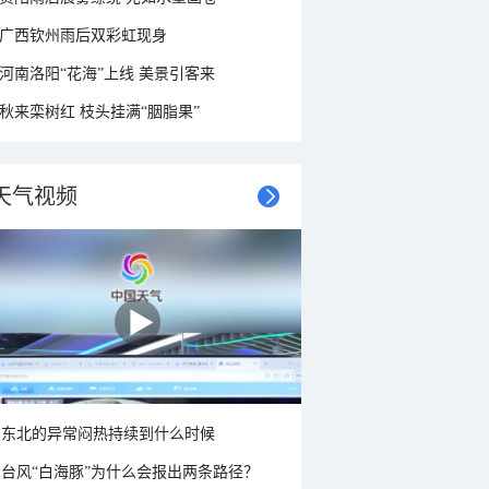
广西钦州雨后双彩虹现身
河南洛阳“花海”上线 美景引客来
秋来栾树红 枝头挂满“胭脂果”
天气视频
东北的异常闷热持续到什么时候
台风“白海豚”为什么会报出两条路径？