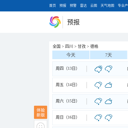
首页
预报
预警
雷达
云图
天气地图
专业产
预报
全国
>
四川
>
甘孜
>
德格
今天
7天
周四（13日）
周五（14日）
周六（15日）
周日（16日）