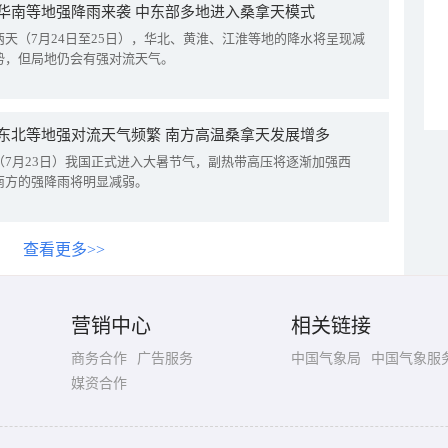
华南等地强降雨来袭 中东部多地进入桑拿天模式
两天（7月24日至25日），华北、黄淮、江淮等地的降水将呈现减
势，但局地仍会有强对流天气。
东北等地强对流天气频繁 南方高温桑拿天发展增多
（7月23日）我国正式进入大暑节气，副热带高压将逐渐加强西
南方的强降雨将明显减弱。
查看更多>>
营销中心
相关链接
商务合作
广告服务
中国气象局
中国气象服
媒资合作