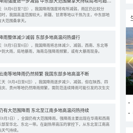
我国降雨强度进一步减弱 中东部大范围桑拿天持续局地可超38℃
天（8月6日至7日），我国降雨强度将有所减弱，雨区仍比较分
同时，我国高温范围较大，新疆、甘肃等地以干热为主，中东部地
有大范围桑拿天。
降雨整体减少减弱 东部多地高温闷热盛行
天（8月5日至6日），我国降雨将总体减少、减弱，西南、东北等
中到大雨，局地暴雨，海南岛强降雨频繁，或有大暴雨现身。
云南等地降雨仍然频繁 我国东部多地高温不断
三天（8月4日至6日），我国降雨逐步减少、减弱，但在陕西、四
重庆、贵州等地仍然降雨频繁，需防范连续降雨可能引发的次生灾
仍有大范围降雨 东北至江南多地高温闷热持续
（8月3日），全国仍有大范围降雨，强降雨主要出现在华南和西南
东部至华北、东北一带。在副热带高压的掌控下，从东北至江南高
热天气持续。