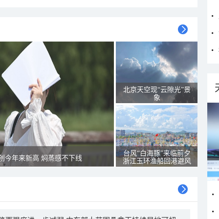
北京天空现“云隙光”景
象
台风“白海豚”来临前夕
创今年来新高 焖蒸感不下线
浙江玉环渔船回港避风