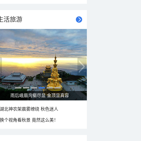
生活旅游
雨后峨眉沟壑尽显 金顶显真容
湖北神农架晨雾缭绕 秋色迷人
换个视角看秋景 竟然这么美！