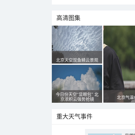
高清图集
北京天空现鱼鳞云景观
今日份天空“显眼包” 北
北京气温
京浓积云强势抢镜
重大天气事件