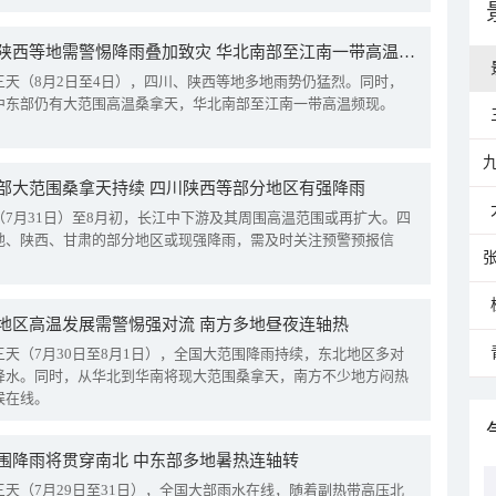
四川陕西等地需警惕降雨叠加致灾 华北南部至江南一带高温频现
三天（8月2日至4日），四川、陕西等地多地雨势仍猛烈。同时，
中东部仍有大范围高温桑拿天，华北南部至江南一带高温频现。
部大范围桑拿天持续 四川陕西等部分地区有强降雨
（7月31日）至8月初，长江中下游及其周围高温范围或再扩大。四
地、陕西、甘肃的部分地区或现强降雨，需及时关注预警预报信
地区高温发展需警惕强对流 南方多地昼夜连轴热
三天（7月30日至8月1日），全国大范围降雨持续，东北地区多对
降水。同时，从华北到华南将现大范围桑拿天，南方不少地方闷热
候在线。
围降雨将贯穿南北 中东部多地暑热连轴转
三天（7月29日至31日），全国大部雨水在线，随着副热带高压北