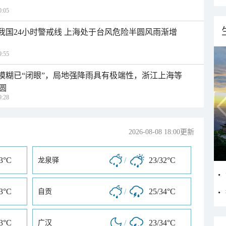
:05
入我国24小时警戒线 上海处于台风危险半圆风雨渐增
:55
区模糊已“闭眼”，局地强降雨具有极端性，浙江上海等
圆
:28
2026-08-08 18:00更新
33°C
/
23/32°C
龙泉驿
33°C
/
25/34°C
自贡
33°C
/
23/34°C
广汉