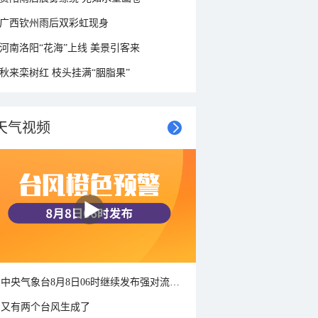
广西钦州雨后双彩虹现身
河南洛阳“花海”上线 美景引客来
秋来栾树红 枝头挂满“胭脂果”
天气视频
中央气象台8月8日06时继续发布强对流天气蓝色预警
又有两个台风生成了