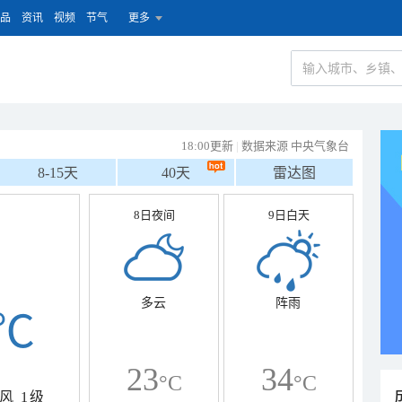
品
资讯
视频
节气
更多
18:00更新
|
数据来源 中央气象台
8-15天
40天
雷达图
8日夜间
9日白天
多云
阵雨
℃
23
34
°C
°C
风
1级