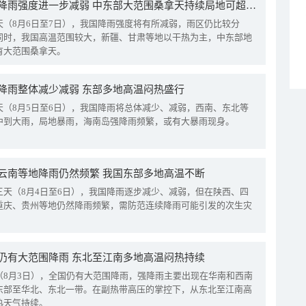
我国降雨强度进一步减弱 中东部大范围桑拿天持续局地可超38℃
天（8月6日至7日），我国降雨强度将有所减弱，雨区仍比较分
同时，我国高温范围较大，新疆、甘肃等地以干热为主，中东部地
有大范围桑拿天。
降雨整体减少减弱 东部多地高温闷热盛行
天（8月5日至6日），我国降雨将总体减少、减弱，西南、东北等
中到大雨，局地暴雨，海南岛强降雨频繁，或有大暴雨现身。
云南等地降雨仍然频繁 我国东部多地高温不断
三天（8月4日至6日），我国降雨逐步减少、减弱，但在陕西、四
重庆、贵州等地仍然降雨频繁，需防范连续降雨可能引发的次生灾
仍有大范围降雨 东北至江南多地高温闷热持续
（8月3日），全国仍有大范围降雨，强降雨主要出现在华南和西南
东部至华北、东北一带。在副热带高压的掌控下，从东北至江南高
热天气持续。