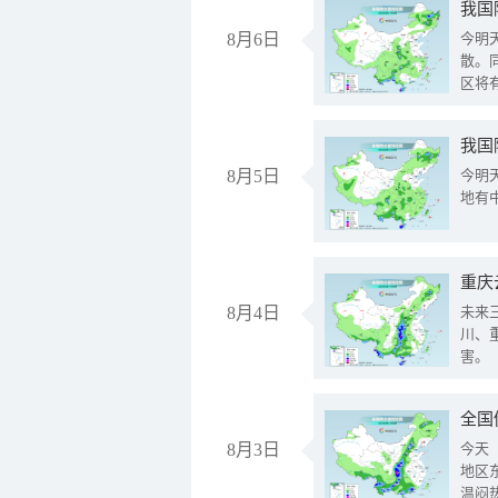
8月6日
今明
散。
区将
我国
8月5日
今明
地有
重庆
8月4日
未来
川、
害。
全国
8月3日
今天
地区
温闷