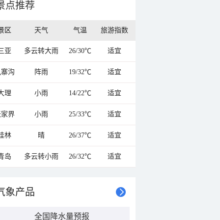
景点推荐
景区
天气
气温
旅游指数
三亚
多云转大雨
26/30℃
适宜
九寨沟
阵雨
19/32℃
适宜
大理
小雨
14/22℃
适宜
张家界
小雨
25/33℃
适宜
桂林
晴
26/37℃
适宜
青岛
多云转小雨
26/32℃
适宜
气象产品
全国降水量预报