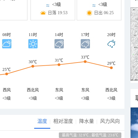
<3级
<3级
日落 19:53
日出 06:25
08时
11时
14时
17时
20时
33℃
31℃
30℃
29℃
25℃
西风
西北风
东风
东风
西北风
<3级
<3级
<3级
<3级
<3级
温度
相对湿度
降水量
风力风向
最高气温: 32.9℃ , 最低气温: 23.6℃