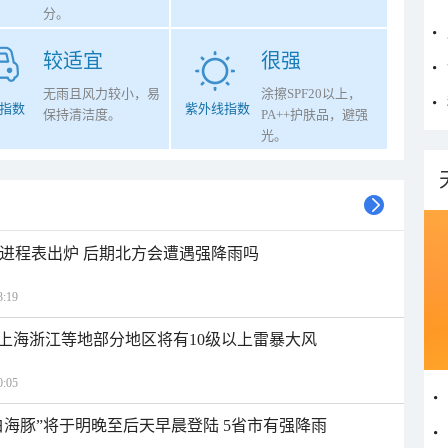
分。
较适宜
很强
无雨且风力较小，易
涂擦SPF20以上，
指数
紫外线指数
保持清洁度。
PA++护肤品，避强
光。
雨进程表出炉 后期北方会遭遇强降雨吗
:19
上海浙江等地部分地区将有10级以上雷暴大风
:05
白海豚”将于明晚至后天早晨登陆 5省市有强降雨