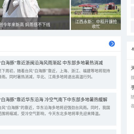
江西永新：中稻开镰抢
创今年来新高 焖蒸感不下线
收忙
“白海豚”靠近浙闽沿海风雨渐起 中东部多地暑热消减
至下周初，随着台风“白海豚”靠近，上海、浙江、福建等地将现持
降雨。同时暑热消减，华北、江南多地将退出高温行列。
拨
“白海豚”靠近华东沿海 冷空气南下中东部多地暑热缓解
台风“白海豚”的靠近，华东沿海多地将迎强劲台风雨。同时，我国
范围将缩减，受冷空气影响，今天东北多地将率先迎来降温。