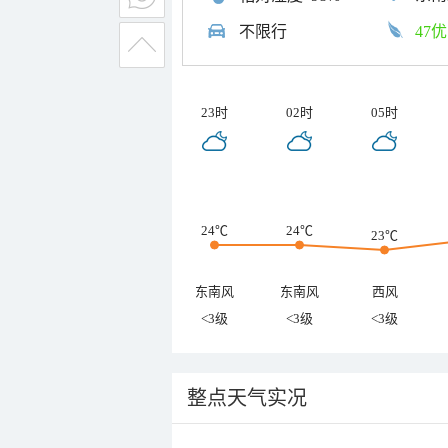
不限行
47优
23时
02时
05时
24℃
24℃
23℃
东南风
东南风
西风
<3级
<3级
<3级
整点天气实况