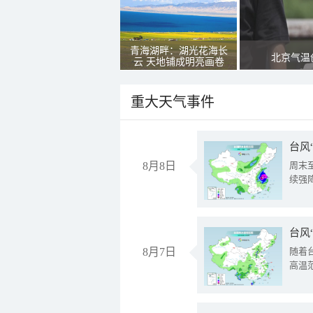
青海湖畔：湖光花海长
北京气温
云 天地铺成明亮画卷
重大天气事件
台风
8月8日
周末
续强
台风
8月7日
随着
高温