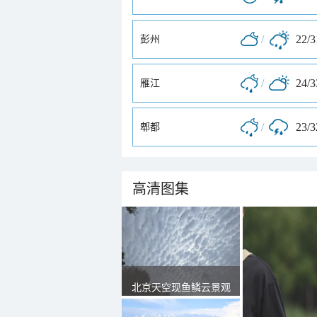
/
22/
彭州
/
24/
雁江
/
23/
郫都
高清图集
北京天空现鱼鳞云景观