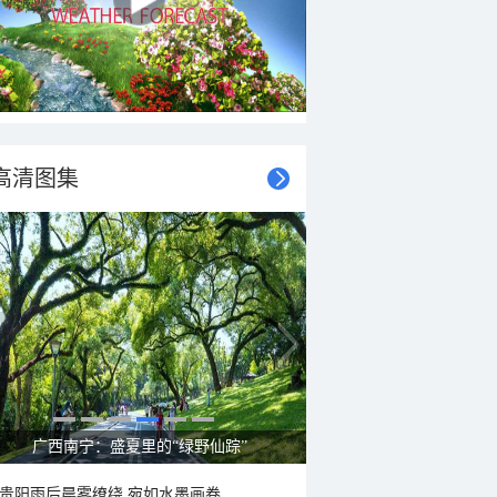
高清图集
广西南宁：盛夏里的“绿野仙踪”
贵阳雨后晨雾缭绕 宛如水墨画卷