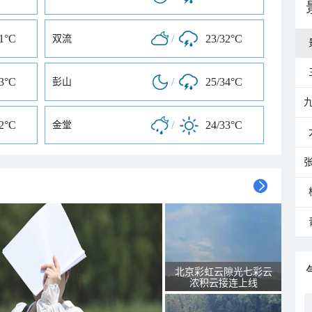
31°C
/
23/32°C
双流
33°C
/
25/34°C
彭山
32°C
/
24/33°C
金堂
北京彩虹云隙光七彩云
浓积云接连上线