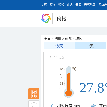
首页
预报
预警
雷达
云图
天气地图
专业产
预报
全国
>
四川
>
成都
>
城区
今天
7天
18:10 实况
27.8
东南
相对湿度
98%