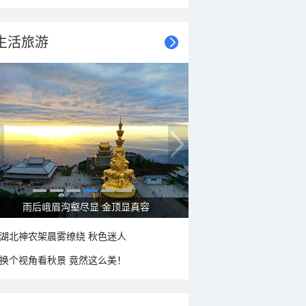
生活旅游
雨后峨眉沟壑尽显 金顶显真容
湖北神农架晨雾缭绕 秋色迷人
换个视角看秋景 竟然这么美！