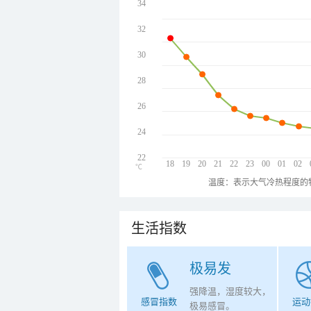
34
32
30
28
26
24
22
18
19
20
21
22
23
00
01
02
℃
温度：表示大气冷热程度的
生活指数
极易发
强降温，湿度较大，
感冒指数
运动
极易感冒。