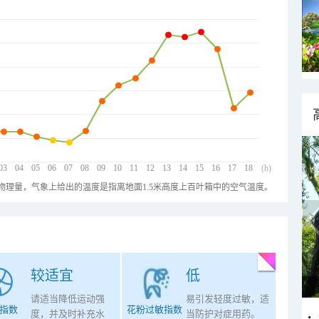
03
04
05
06
07
08
09
10
11
12
13
14
15
16
17
18
(h)
物理量，气象上给出的温度是指离地面1.5米高度上百叶箱中的空气温度。
较适宜
低
请适当降低运动强
易引发轻度过敏，适
指数
花粉过敏指数
度，并及时补充水
当防护对症用药。