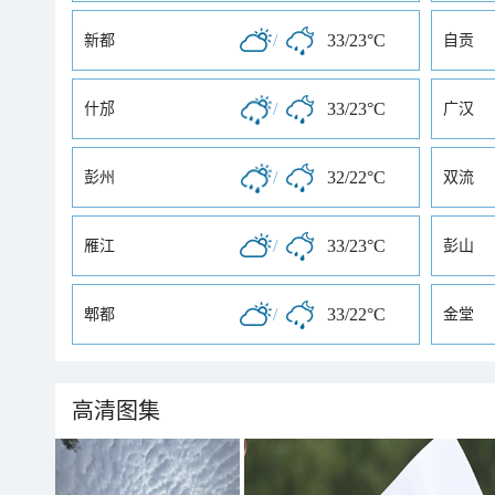
/
33/23°C
新都
自贡
/
33/23°C
什邡
广汉
/
32/22°C
彭州
双流
/
33/23°C
雁江
彭山
/
33/22°C
郫都
金堂
高清图集