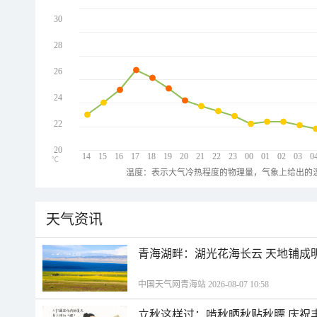
30
28
26
24
22
20
14
15
16
17
18
19
20
21
22
23
00
01
02
03
0
℃
温度：表示大气冷热程度的物理量，气象上给出的温
天气资讯
青海湖畔：湖光花海长云 天地铺成
中国天气网青海站 2026-08-07 10:58
立秋这样过：啃秋晒秋贴秋膘 庆祝