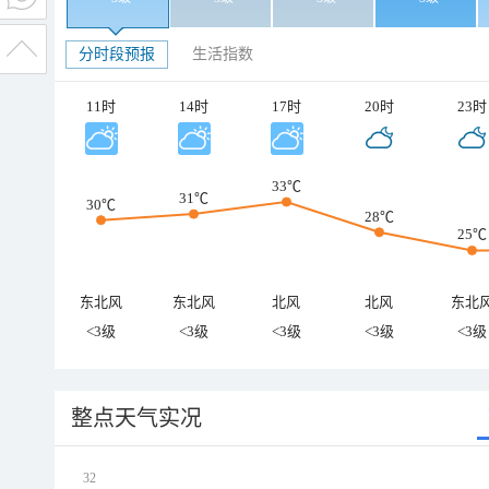
分时段预报
生活指数
11时
14时
17时
20时
23时
33℃
31℃
30℃
28℃
25℃
东北风
东北风
北风
北风
东北
<3级
<3级
<3级
<3级
<3级
整点天气实况
32