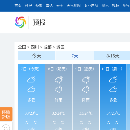
首页
预报
预警
雷达
云图
天气地图
专业产品
资讯
视频
节气
预报
全国
>
四川
>
成都
>
城区
今天
7天
8-15天
7日（今天）
8日（明天）
9日（后天）
10日（周一）
多云
阵雨
阵雨
多云
33
/
23℃
32
/
24℃
33
/
24℃
34
/
25℃
<3级
<3级
<3级
<3级