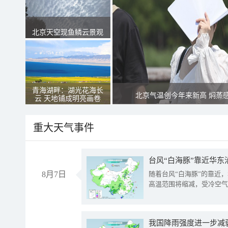
北京天空现鱼鳞云景观
青海湖畔：湖光花海长
北京气温创今年来新高 焖蒸
云 天地铺成明亮画卷
重大天气事件
台风“白海豚”靠近华东
8月7日
随着台风“白海豚”的靠近
高温范围将缩减，受冷空气