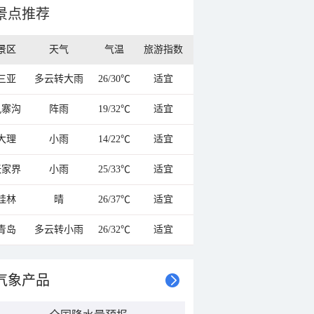
景点推荐
景区
天气
气温
旅游指数
三亚
多云转大雨
26/30℃
适宜
九寨沟
阵雨
19/32℃
适宜
大理
小雨
14/22℃
适宜
张家界
小雨
25/33℃
适宜
桂林
晴
26/37℃
适宜
青岛
多云转小雨
26/32℃
适宜
气象产品