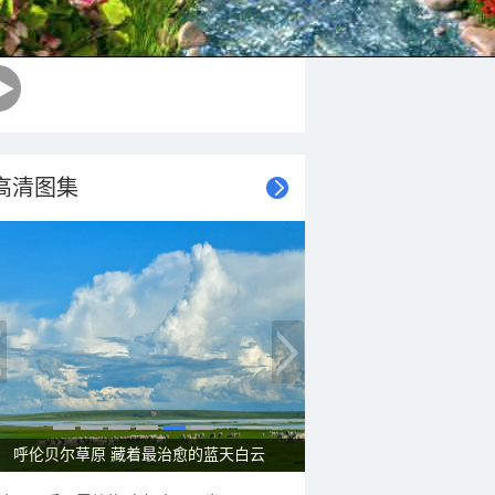
高清图集
呼伦贝尔草原 藏着最治愈的蓝天白云