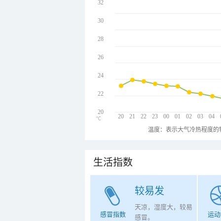
32
30
28
26
24
22
20
20
21
22
23
00
01
02
03
04
℃
温度：表示大气冷热程度的
生活指数
较易发
天凉，湿度大，较易
感冒指数
运动
感冒。