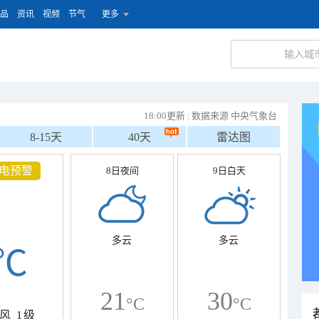
品
资讯
视频
节气
更多
18:00更新
|
数据来源 中央气象台
8-15天
40天
雷达图
电预警
8日夜间
9日白天
多云
多云
℃
21
30
°C
°C
风
1级