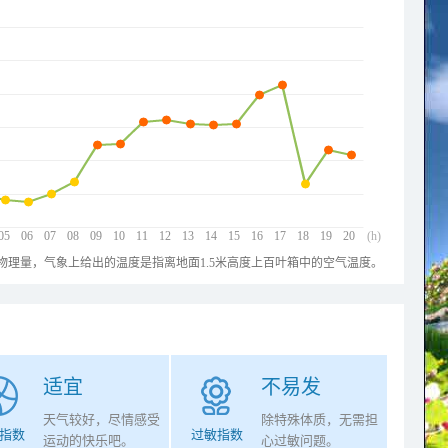
05
06
07
08
09
10
11
12
13
14
15
16
17
18
19
20
(h)
物理量，气象上给出的温度是指离地面1.5米高度上百叶箱中的空气温度。
适宜
不易发
天气较好，尽情感受
除特殊体质，无需担
指数
过敏指数
运动的快乐吧。
心过敏问题。