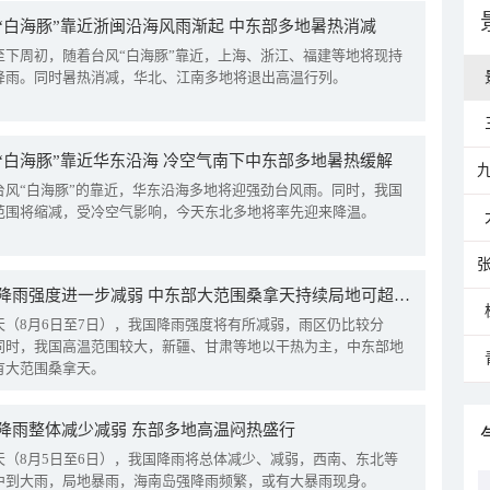
“白海豚”靠近浙闽沿海风雨渐起 中东部多地暑热消减
至下周初，随着台风“白海豚”靠近，上海、浙江、福建等地将现持
降雨。同时暑热消减，华北、江南多地将退出高温行列。
“白海豚”靠近华东沿海 冷空气南下中东部多地暑热缓解
台风“白海豚”的靠近，华东沿海多地将迎强劲台风雨。同时，我国
范围将缩减，受冷空气影响，今天东北多地将率先迎来降温。
我国降雨强度进一步减弱 中东部大范围桑拿天持续局地可超38℃
天（8月6日至7日），我国降雨强度将有所减弱，雨区仍比较分
同时，我国高温范围较大，新疆、甘肃等地以干热为主，中东部地
有大范围桑拿天。
降雨整体减少减弱 东部多地高温闷热盛行
天（8月5日至6日），我国降雨将总体减少、减弱，西南、东北等
中到大雨，局地暴雨，海南岛强降雨频繁，或有大暴雨现身。