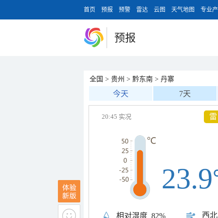
首页
预报
预警
雷达
云图
天气地图
专业产
预报
全国
>
贵州
>
黔东南
>
丹寨
今天
7天
雷
20:45 实况
23.9
西北
相对湿度
82%