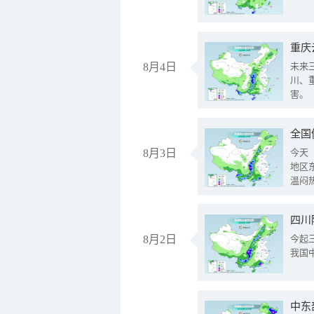
重庆
8月4日
未来
川、
害。
全国
8月3日
今天
地区
温闷
8月2日
今起
我国
中东