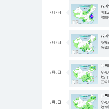
台风
8月8日
周末
续强
台风
8月7日
随着
高温
8月6日
今明
散。
区将
我国
8月5日
今明
地有