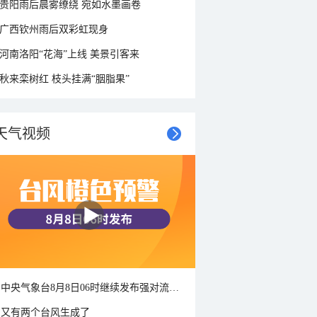
贵阳雨后晨雾缭绕 宛如水墨画卷
广西钦州雨后双彩虹现身
河南洛阳“花海”上线 美景引客来
秋来栾树红 枝头挂满“胭脂果”
天气视频
中央气象台8月8日06时继续发布强对流天气蓝色预警
又有两个台风生成了