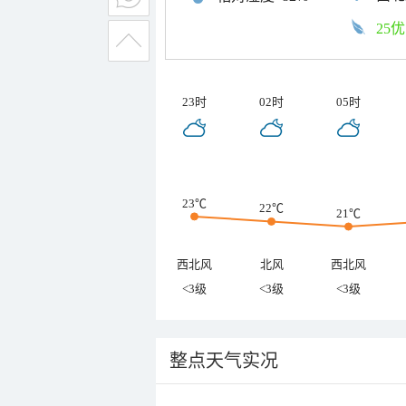
25优
23时
02时
05时
23℃
22℃
21℃
西北风
北风
西北风
<3级
<3级
<3级
整点天气实况