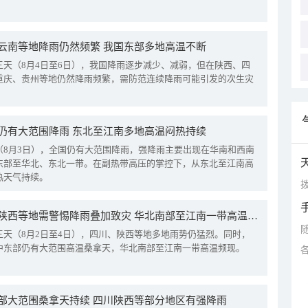
云南等地降雨仍然频繁 我国东部多地高温不断
三天（8月4日至6日），我国降雨逐步减少、减弱，但在陕西、四
重庆、贵州等地仍然降雨频繁，需防范连续降雨可能引发的次生灾
仍有大范围降雨 东北至江南多地高温闷热持续
（8月3日），全国仍有大范围降雨，强降雨主要出现在华南和西南
东部至华北、东北一带。在副热带高压的掌控下，从东北至江南高
热天气持续。
拨
四川陕西等地需警惕降雨叠加致灾 华北南部至江南一带高温频现
三天（8月2日至4日），四川、陕西等地多地雨势仍猛烈。同时，
中东部仍有大范围高温桑拿天，华北南部至江南一带高温频现。
部大范围桑拿天持续 四川陕西等部分地区有强降雨