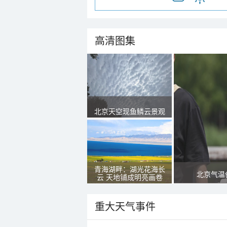
高清图集
北京天空现鱼鳞云景观
青海湖畔：湖光花海长
北京气温
云 天地铺成明亮画卷
重大天气事件