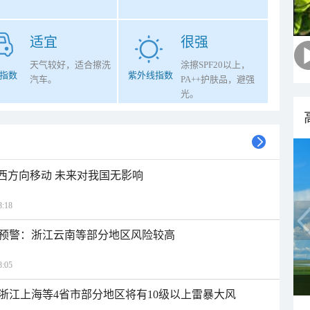
适宜
很强
天气较好，适合擦洗
涂擦SPF20以上，
指数
紫外线指数
汽车。
PA++护肤品，避强
光。
偏西方向移动 未来对我国无影响
:18
预警：浙江云南等部分地区风险较高
:05
浙江上海等4省市部分地区将有10级以上雷暴大风