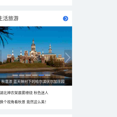
生活旅游
秋意浓 蓝天映衬下的哈尔滨伏尔加庄园
湖北神农架晨雾缭绕 秋色迷人
换个视角看秋景 竟然这么美！