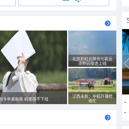
北京彩虹云隙光七彩云
浓积云接连上线
江西永新：中稻开镰抢
创今年来新高 焖蒸感不下线
收忙