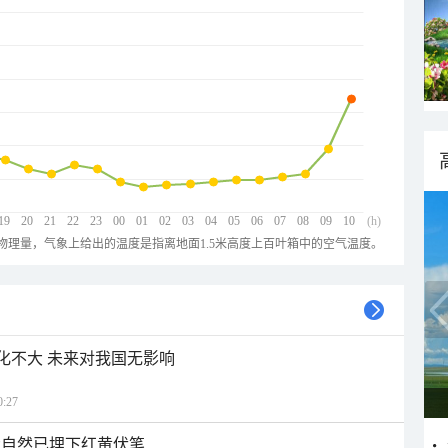
19
20
21
22
23
00
01
02
03
04
05
06
07
08
09
10
(h)
物理量，气象上给出的温度是指离地面1.5米高度上百叶箱中的空气温度。
变化不大 未来对我国无影响
:27
大自然已埋下红黄伏笔