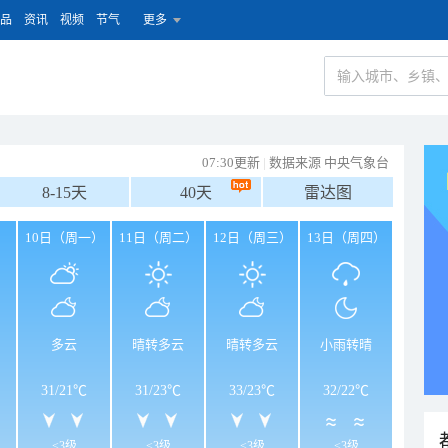
品
资讯
视频
节气
更多
07:30更新
|
数据来源 中央气象台
8-15天
40天
雷达图
）
10日（周一）
11日（周二）
12日（周三）
13日（周四）
多云
晴转多云
晴转多云
小雨转晴
31
/
21℃
31
/
23℃
33
/
23℃
32
/
22℃
<3级
<3级
<3级
<3级