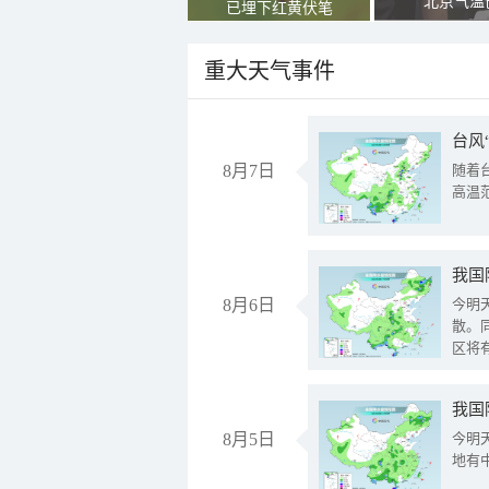
北京气温
已埋下红黄伏笔
重大天气事件
台风
8月7日
随着
高温
8月6日
今明
散。
区将
我国
8月5日
今明
地有