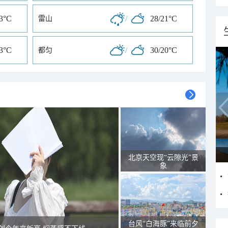
23°C
/
28/21°C
雷山
23°C
/
30/20°C
都匀
北京天空现“云隙光”景
象
台风“白海豚”来临前夕