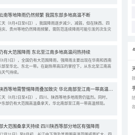
云南等地降雨仍然频繁 我国东部多地高温不断
三天（8月4日至6日），我国降雨逐步减少、减弱，但在陕西、四
重庆、贵州等地仍然降雨频繁，需防范连续降雨可能引发的次生灾
仍有大范围降雨 东北至江南多地高温闷热持续
（8月3日），全国仍有大范围降雨，强降雨主要出现在华南和西南
东部至华北、东北一带。在副热带高压的掌控下，从东北至江南高
热天气持续。
拨
四川陕西等地需警惕降雨叠加致灾 华北南部至江南一带高温频现
三天（8月2日至4日），四川、陕西等地多地雨势仍猛烈。同时，
中东部仍有大范围高温桑拿天，华北南部至江南一带高温频现。
部大范围桑拿天持续 四川陕西等部分地区有强降雨
（7月31日）至8月初，长江中下游及其周围高温范围或再扩大。四