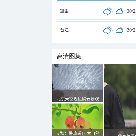
/
30/
凯里
/
30/
台江
高清图集
北京天空现鱼鳞云景观
立秋：暑热尚存 大自然