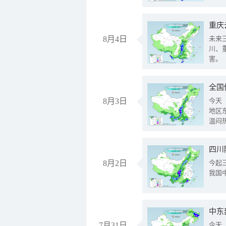
重庆
8月4日
未来
川、
害。
全国
8月3日
今天
地区
温闷
8月2日
今起
我国
中东
7月31日
今天