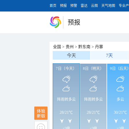
首页
预报
预警
雷达
云图
天气地图
专业产
预报
全国
>
贵州
>
黔东南
>
丹寨
今天
7天
7日（今天）
8日（明天）
9日（后天
阵雨转多云
阵雨转多云
多云
28
/
21℃
28
/
21℃
30
/
21℃
<3级
<3级
<3级