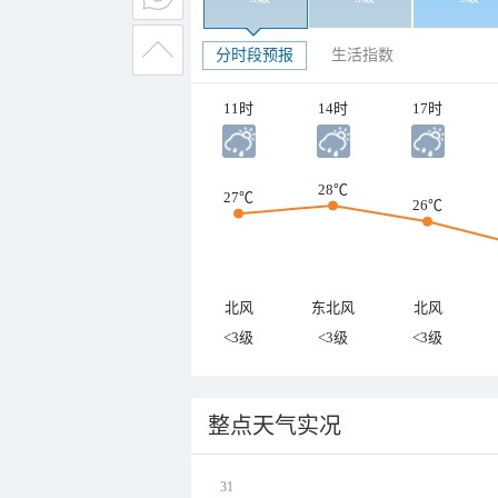
分时段预报
生活指数
11时
14时
17时
28℃
27℃
26℃
北风
东北风
北风
<3级
<3级
<3级
整点天气实况
31