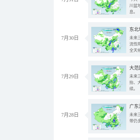
川盆
息。
东北
7月30日
未来
流性
全天
大范
7月29日
未来
抬、
续。
广东
7月28日
未来
带仍