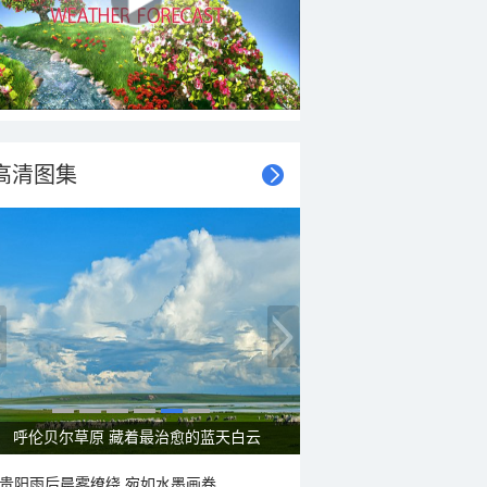
高清图集
呼伦贝尔草原 藏着最治愈的蓝天白云
贵阳雨后晨雾缭绕 宛如水墨画卷