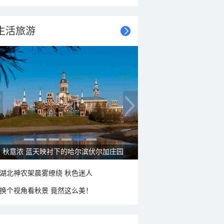
生活旅游
秋意浓 蓝天映衬下的哈尔滨伏尔加庄园
湖北神农架晨雾缭绕 秋色迷人
换个视角看秋景 竟然这么美！