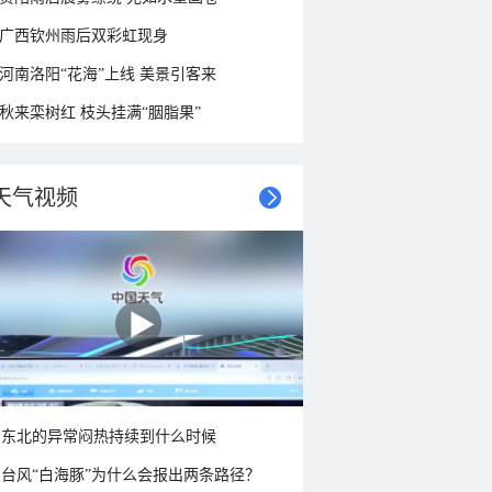
广西钦州雨后双彩虹现身
河南洛阳“花海”上线 美景引客来
秋来栾树红 枝头挂满“胭脂果”
天气视频
东北的异常闷热持续到什么时候
台风“白海豚”为什么会报出两条路径？