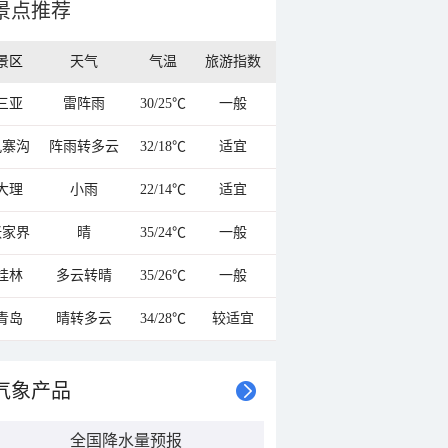
景点推荐
景区
天气
气温
旅游指数
三亚
雷阵雨
30/25℃
一般
九寨沟
阵雨转多云
32/18℃
适宜
大理
小雨
22/14℃
适宜
张家界
晴
35/24℃
一般
桂林
多云转晴
35/26℃
一般
青岛
晴转多云
34/28℃
较适宜
气象产品
全国降水量预报