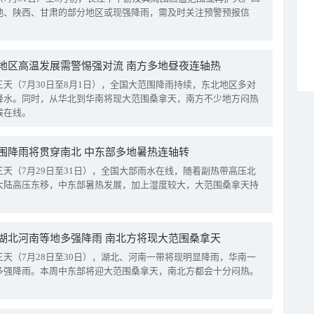
地、陕西、甘肃的部分地区或现强降雨，需及时关注预警预报信
地区高温发展需警惕强对流 南方多地昼夜连轴热
三天（7月30日至8月1日），全国大范围降雨持续，东北地区多对
降水。同时，从华北到华南将现大范围桑拿天，南方不少地方闷热
候在线。
围降雨将贯穿南北 中东部多地暑热连轴转
三天（7月29日至31日），全国大部雨水在线，随着副热带高压北
大陆高压东移，中东部暑热发展，加上湿度较大，大范围桑拿天持
湖北河南等地多强降雨 南北方将现大范围桑拿天
三天（7月28日至30日），湖北、河南一带将现明显降雨，华南一
多强降雨。本周中东部将迎大范围桑拿天，南北方都会十分闷热。