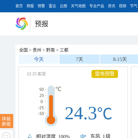
首页
预报
预警
雷达
云图
天气地图
专业产品
资讯
视频
节气
预报
全国
>
贵州
>
黔南
>
三都
今天
7天
8-15天
雷电预警
22:25 实况
24.3
℃
东风
1级
相对湿度
100%