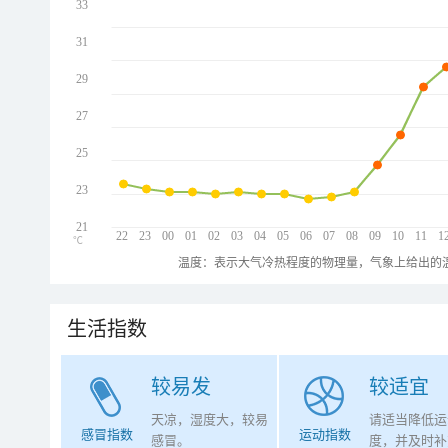
33
31
29
27
25
23
21
22
23
00
01
02
03
04
05
06
07
08
09
10
11
1
℃
温度：表示大气冷热程度的物理量，气象上给出的温
生活指数
较易发
较适宜
天凉，湿度大，较易
请适当降低运
感冒指数
运动指数
感冒。
度，并及时补