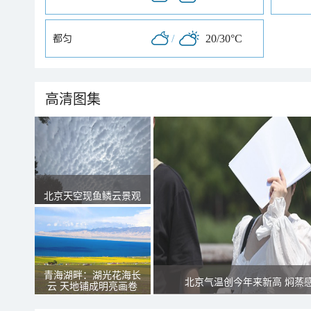
/
20/30°C
都匀
高清图集
北京天空现鱼鳞云景观
青海湖畔：湖光花海长
北京气温创今年来新高 焖蒸
云 天地铺成明亮画卷