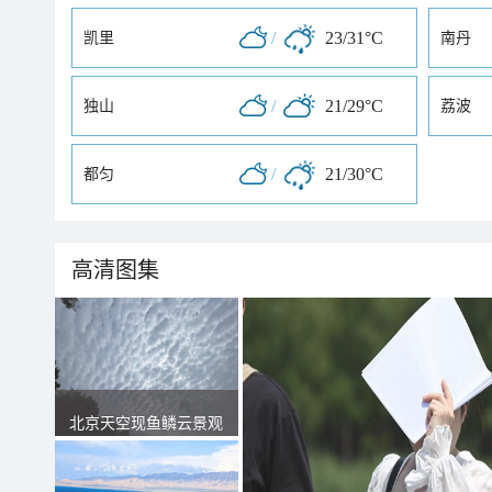
/
23/31°C
凯里
南丹
/
21/29°C
独山
荔波
/
21/30°C
都匀
高清图集
北京天空现鱼鳞云景观