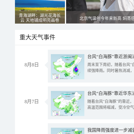
青海湖畔：湖光花海长
北京气温创今年来新高 焖蒸
云 天地铺成明亮画卷
重大天气事件
台风“白海豚”靠近浙闽
8月8日
周末至下周初，随着台风“
续强降雨。同时暑热消减，
台风“白海豚”靠近华东
8月7日
随着台风“白海豚”的靠近
高温范围将缩减，受冷空气