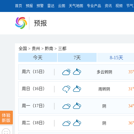
首页
预报
预警
雷达
云图
天气地图
专业产品
资讯
视频
节气
预报
全国
>
贵州
>
黔南
>
三都
今天
7天
8-15天
周六（15日）
多云转阴
35
周日（16日）
雨转阴
31
周一（17日）
阴
34
周二（18日）
阴
36