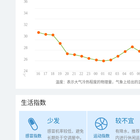
36
34
32
30
28
26
24
16
17
18
19
20
21
22
23
00
01
02
03
04
05
0
℃
温度：表示大气冷热程度的物理量，气象上给出的温
生活指数
少发
较不宜
感冒机率较低，避免
有降水，推荐
感冒指数
运动指数
长期处于空调屋中。
内进行休闲运