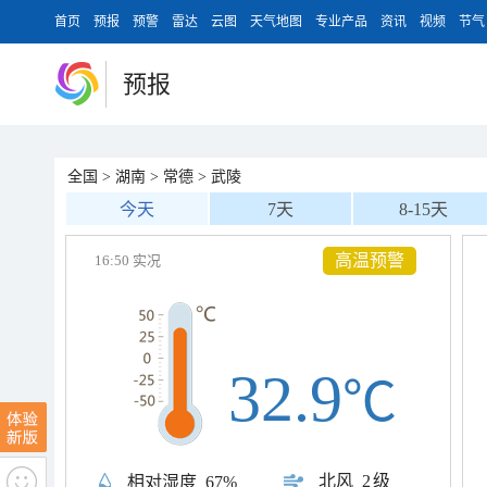
首页
预报
预警
雷达
云图
天气地图
专业产品
资讯
视频
节气
预报
全国
>
湖南
>
常德
>
武陵
今天
7天
8-15天
高温预警
16:50 实况
32.9
℃
北风
2级
相对湿度
67%