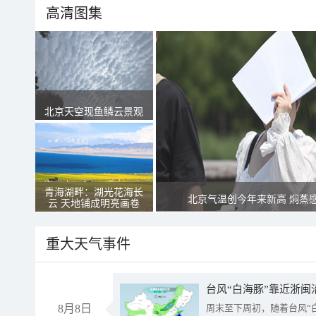
高清图集
北京天空现鱼鳞云景观
青海湖畔：湖光花海长
北京气温创今年来新高 焖蒸
云 天地铺成明亮画卷
重大天气事件
台风“白海豚”靠近浙闽
8月8日
周末至下周初，随着台风“