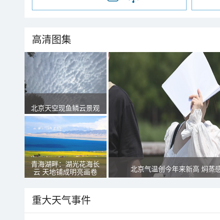
高清图集
北京天空现鱼鳞云景观
青海湖畔：湖光花海长
北京气温创今年来新高 焖蒸
云 天地铺成明亮画卷
重大天气事件