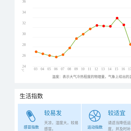
36
34
32
30
28
26
24
03
04
05
06
07
08
09
10
11
12
13
14
15
16
1
℃
温度：表示大气冷热程度的物理量，气象上给出的温
生活指数
较易发
较适宜
天凉，湿度大，较易
请适当降低运
感冒指数
运动指数
感冒。
度，并及时补