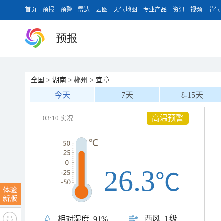
首页
预报
预警
雷达
云图
天气地图
专业产品
资讯
视频
节气
预报
全国
>
湖南
>
郴州
>
宜章
今天
7天
8-15天
高温预警
03:10 实况
26.3
℃
西风
1级
相对湿度
91%