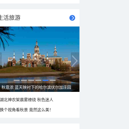
生活旅游
秋意浓 蓝天映衬下的哈尔滨伏尔加庄园
湖北神农架晨雾缭绕 秋色迷人
换个视角看秋景 竟然这么美！