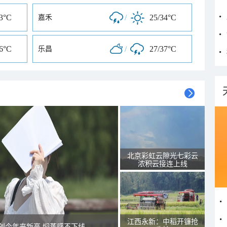
33°C
/
25/34°C
嘉禾
36°C
/
27/37°C
乐昌
北京彩虹云隙光七彩云
浓积云接连上线
江西永新：中稻开镰抢
创今年来新高 焖蒸感不下线