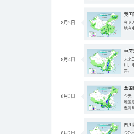
我国
8月5日
今明
地有
重庆
8月4日
未来
川、
害。
全国
8月3日
今天
地区
温闷
8月2日
今起