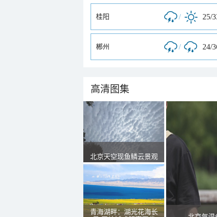
/
25/
桂阳
/
24/
郴州
高清图集
北京天空现鱼鳞云景观
青海湖畔：湖光花海长
北京气温