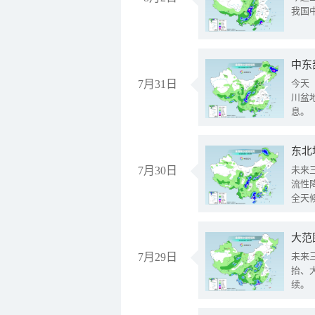
我国
中东
7月31日
今天
川盆
息。
东北
7月30日
未来
流性
全天
大范
7月29日
未来
抬、
续。