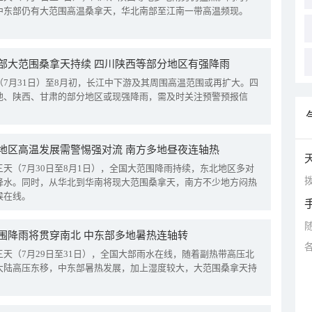
中东部仍有大范围高温桑拿天，华北南部至江南一带高温频现。
部大范围桑拿天持续 四川陕西等部分地区有强降雨
（7月31日）至8月初，长江中下游及其周围高温范围或再扩大。四
地、陕西、甘肃的部分地区或现强降雨，需及时关注预警预报信
地区高温发展需警惕强对流 南方多地昼夜连轴热
三天（7月30日至8月1日），全国大范围降雨持续，东北地区多对
拨
降水。同时，从华北到华南将现大范围桑拿天，南方不少地方闷热
候在线。
围降雨将贯穿南北 中东部多地暑热连轴转
三天（7月29日至31日），全国大部雨水在线，随着副热带高压北
大陆高压东移，中东部暑热发展，加上湿度较大，大范围桑拿天持