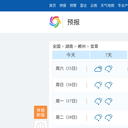
首页
预报
预警
雷达
云图
天气地图
专业产
预报
全国
>
湖南
>
郴州
>
宜章
今天
7天
周六（15日）
周日（16日）
周一（17日）
周二（18日）