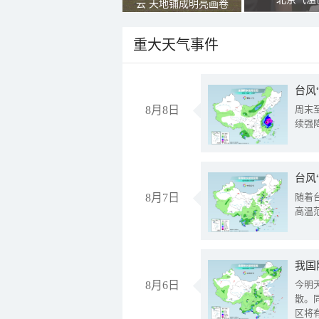
云 天地铺成明亮画卷
重大天气事件
台风
8月8日
周末
续强
台风
8月7日
随着
高温
8月6日
今明
散。
区将