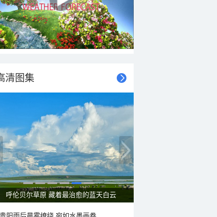
高清图集
呼伦贝尔草原 藏着最治愈的蓝天白云
贵阳雨后晨雾缭绕 宛如水墨画卷