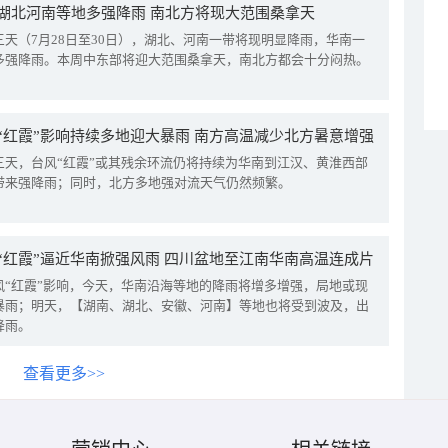
湖北河南等地多强降雨 南北方将现大范围桑拿天
三天（7月28日至30日），湖北、河南一带将现明显降雨，华南一
多强降雨。本周中东部将迎大范围桑拿天，南北方都会十分闷热。
“红霞”影响持续多地迎大暴雨 南方高温减少北方暑意增强
三天，台风“红霞”或其残余环流仍将持续为华南到江汉、黄淮西部
带来强降雨；同时，北方多地强对流天气仍然频繁。
“红霞”逼近华南掀强风雨 四川盆地至江南华南高温连成片
风“红霞”影响，今天，华南沿海等地的降雨将增多增强，局地或现
暴雨；明天，【湖南、湖北、安徽、河南】等地也将受到波及，出
降雨。
查看更多>>