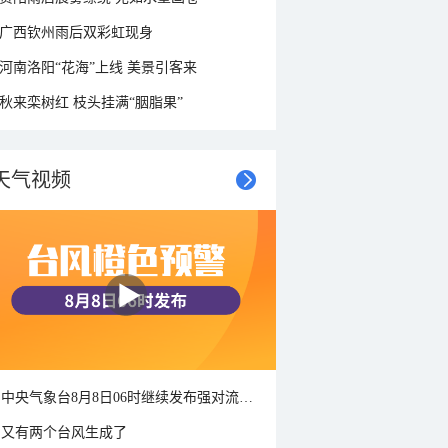
广西钦州雨后双彩虹现身
河南洛阳“花海”上线 美景引客来
秋来栾树红 枝头挂满“胭脂果”
天气视频
中央气象台8月8日06时继续发布强对流天气蓝色预警
又有两个台风生成了