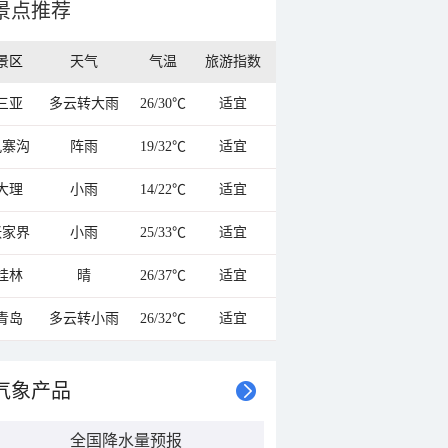
景点推荐
景区
天气
气温
旅游指数
三亚
多云转大雨
26/30℃
适宜
九寨沟
阵雨
19/32℃
适宜
大理
小雨
14/22℃
适宜
张家界
小雨
25/33℃
适宜
桂林
晴
26/37℃
适宜
青岛
多云转小雨
26/32℃
适宜
气象产品
全国降水量预报