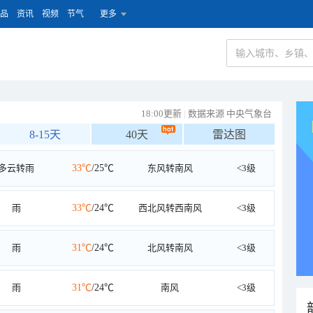
品
资讯
视频
节气
更多
18:00更新
|
数据来源 中央气象台
8-15天
40天
雷达图
多云转雨
33℃
/25℃
东风转南风
<3级
雨
33℃
/24℃
西北风转西南风
<3级
雨
31℃
/24℃
北风转南风
<3级
雨
31℃
/24℃
南风
<3级