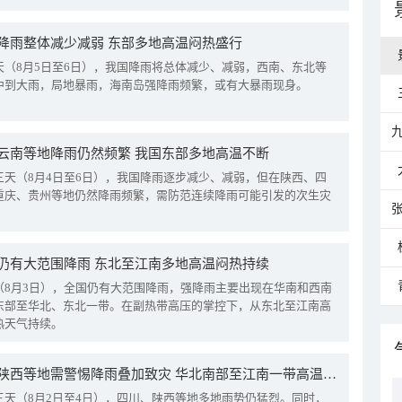
降雨整体减少减弱 东部多地高温闷热盛行
天（8月5日至6日），我国降雨将总体减少、减弱，西南、东北等
中到大雨，局地暴雨，海南岛强降雨频繁，或有大暴雨现身。
云南等地降雨仍然频繁 我国东部多地高温不断
三天（8月4日至6日），我国降雨逐步减少、减弱，但在陕西、四
重庆、贵州等地仍然降雨频繁，需防范连续降雨可能引发的次生灾
仍有大范围降雨 东北至江南多地高温闷热持续
（8月3日），全国仍有大范围降雨，强降雨主要出现在华南和西南
东部至华北、东北一带。在副热带高压的掌控下，从东北至江南高
热天气持续。
四川陕西等地需警惕降雨叠加致灾 华北南部至江南一带高温频现
三天（8月2日至4日），四川、陕西等地多地雨势仍猛烈。同时，