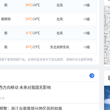
雨
30℃
/24℃
北风
<3级
雨转阴
30℃
/24℃
北风
<3级
雨
31℃
/24℃
北风
<3级
雨
30℃
/23℃
东北风转东风
<3级
预报属于客观预报产品，反映的是未来天气变化趋势、请随时关注最新预报.....
偏西方向移动 未来对我国无影响
:18
预警：浙江云南等部分地区风险较高