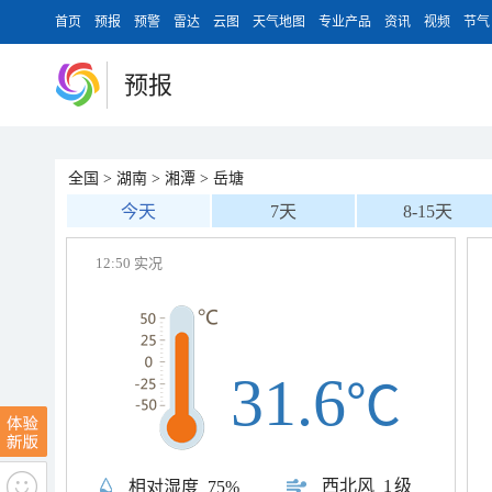
首页
预报
预警
雷达
云图
天气地图
专业产品
资讯
视频
节气
预报
全国
>
湖南
>
湘潭
>
岳塘
今天
7天
8-15天
12:50 实况
31.6
℃
西北风
1级
相对湿度
75%