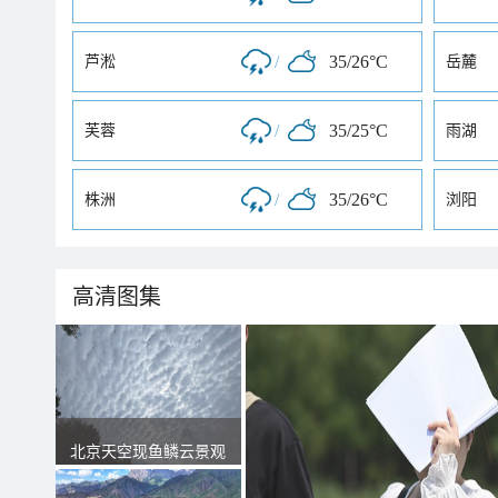
/
35/26°C
芦淞
岳麓
/
35/25°C
芙蓉
雨湖
/
35/26°C
株洲
浏阳
高清图集
北京天空现鱼鳞云景观