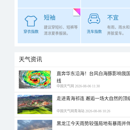
短袖
不宜
建议穿短衫、短裤等
有雨，雨水和
穿衣指数
洗车指数
清凉夏季服装。
弄脏爱车。
天气资讯
直奔华东沿海！台风白海豚影响我国
线
中国天气网 2026-08-06 11:30
走进青海祁连 邂逅一场大自然的顶
中国天气网青海站 2026-08-06 10:26
黑龙江今天雨势较强局地有暴雨并伴