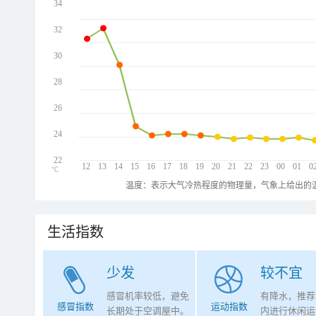
34
32
30
28
26
24
22
12
13
14
15
16
17
18
19
20
21
22
23
00
01
0
℃
温度：表示大气冷热程度的物理量，气象上给出的温
生活指数
少发
较不宜
感冒机率较低，避免
有降水，推荐
感冒指数
运动指数
长期处于空调屋中。
内进行休闲运