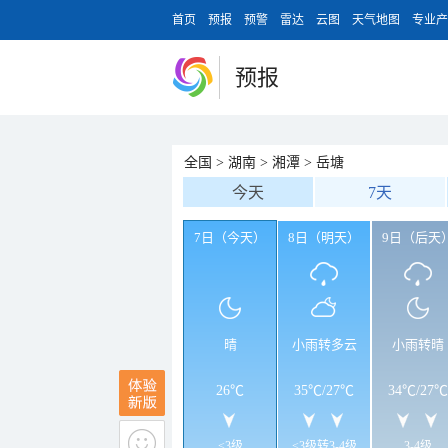
首页
预报
预警
雷达
云图
天气地图
专业产
预报
全国
>
湖南
>
湘潭
>
岳塘
今天
7天
7日（今天）
8日（明天）
9日（后天
晴
小雨转多云
小雨转晴
26℃
35℃
/
27℃
34℃
/
27℃
<3级
<3级转3-4级
3-4级