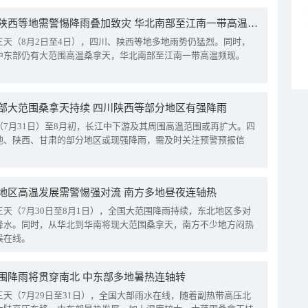
四川陕西等地需警惕降雨叠加致灾 华北南部至江南一带高温频现
三天（8月2日至4日），四川、陕西等地多地雨势仍猛烈。同时，
中东部仍有大范围高温桑拿天，华北南部至江南一带高温频现。
部大范围桑拿天持续 四川陕西等部分地区有强降雨
（7月31日）至8月初，长江中下游及其周围高温范围或再扩大。四
地、陕西、甘肃的部分地区或现强降雨，需及时关注预警预报信
地区高温发展需警惕强对流 南方多地昼夜连轴热
三天（7月30日至8月1日），全国大范围降雨持续，东北地区多对
降水。同时，从华北到华南将现大范围桑拿天，南方不少地方闷热
候在线。
围降雨将贯穿南北 中东部多地暑热连轴转
三天（7月29日至31日），全国大部雨水在线，随着副热带高压北