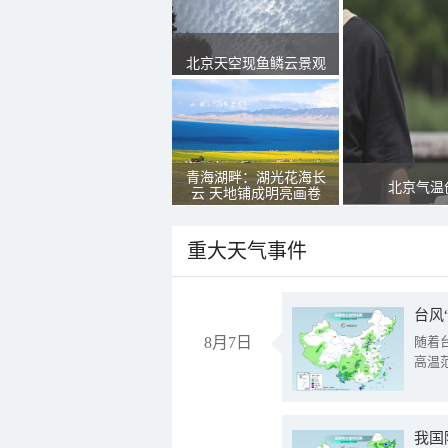
北京天空现鱼鳞云景观
青海湖畔：湖光花海长
北京气温
云 天地铺成明亮画卷
重大天气事件
台风
8月7日
随着
高温