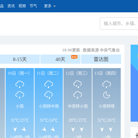
品
资讯
视频
节气
更多
18:00更新
|
数据来源 中央气象台
8-15天
40天
雷达图
）
10日（周一）
11日（周二）
12日（周三）
13日（周四）
小雨
小雨转中雨
中雨转小雨
小雨转晴
31℃
/
25℃
31℃
/
24℃
28℃
/
25℃
32℃
/
26℃
3-4级转<3级
3-4级转<3级
<3级
<3级