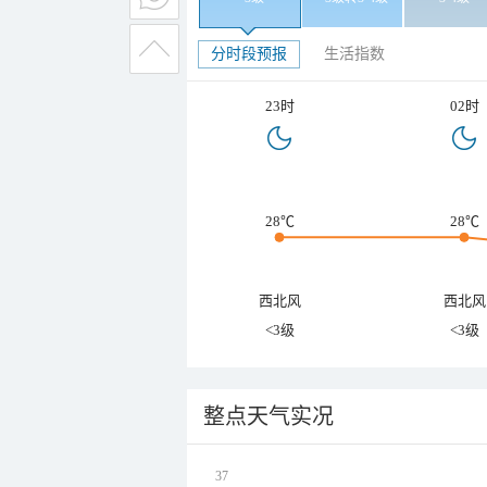
分时段预报
生活指数
23时
02时
28℃
28℃
西北风
西北风
<3级
<3级
整点天气实况
37