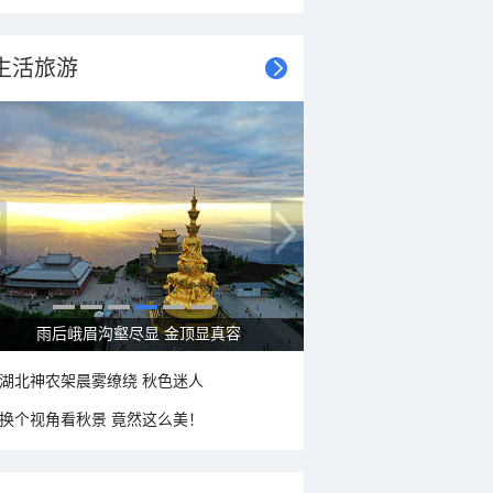
生活旅游
秋意浓 蓝天映衬下的哈尔滨伏尔加庄园
湖北神农架晨雾缭绕 秋色迷人
换个视角看秋景 竟然这么美！