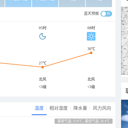
蓝天预报
05时
08时
30℃
27℃
北风
北风
<3级
<3级
温度
相对湿度
降水量
风力风向
最高气温: 33.8℃ , 最低气温: 26.4℃