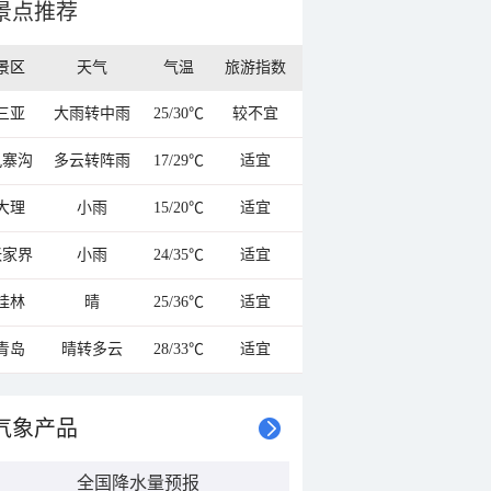
景点推荐
景区
天气
气温
旅游指数
三亚
大雨转中雨
25/30℃
较不宜
九寨沟
多云转阵雨
17/29℃
适宜
大理
小雨
15/20℃
适宜
张家界
小雨
24/35℃
适宜
桂林
晴
25/36℃
适宜
青岛
晴转多云
28/33℃
适宜
气象产品
全国降水量预报