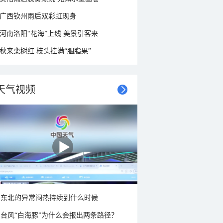
广西钦州雨后双彩虹现身
河南洛阳“花海”上线 美景引客来
秋来栾树红 枝头挂满“胭脂果”
天气视频
东北的异常闷热持续到什么时候
台风“白海豚”为什么会报出两条路径？