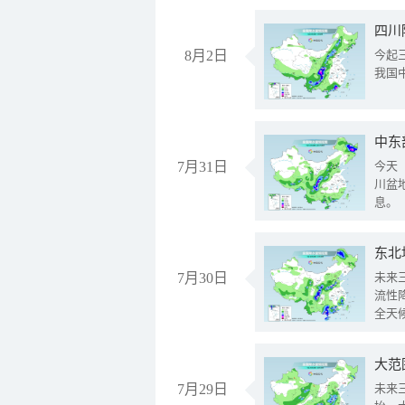
8月2日
今起
我国
中东
7月31日
今天
川盆
息。
东北
7月30日
未来
流性
全天
大范
7月29日
未来