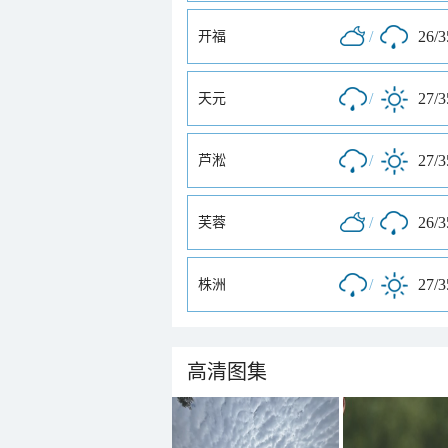
/
26/
开福
/
27/
天元
/
27/
芦淞
/
26/
芙蓉
/
27/
株洲
高清图集