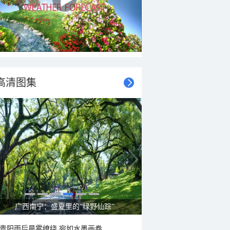
高清图集
呼伦贝尔草原 藏着最治愈的蓝天白云
贵阳雨后晨雾缭绕 宛如水墨画卷