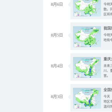
8月6日
今明
散。
区将
我国
8月5日
今明
地有
重庆
8月4日
未来
川、
害。
全国
8月3日
今天
地区
温闷