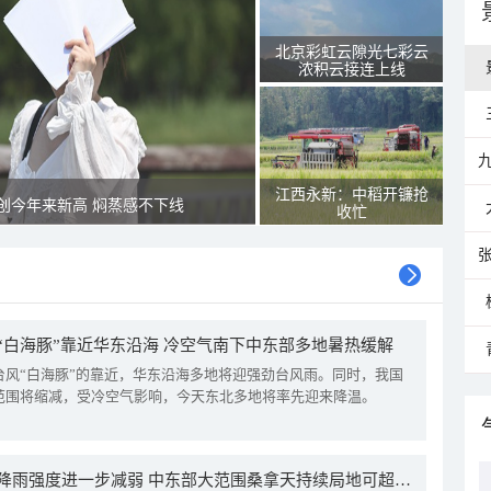
北京彩虹云隙光七彩云
浓积云接连上线
江西永新：中稻开镰抢
创今年来新高 焖蒸感不下线
收忙
“白海豚”靠近华东沿海 冷空气南下中东部多地暑热缓解
台风“白海豚”的靠近，华东沿海多地将迎强劲台风雨。同时，我国
范围将缩减，受冷空气影响，今天东北多地将率先迎来降温。
我国降雨强度进一步减弱 中东部大范围桑拿天持续局地可超38℃