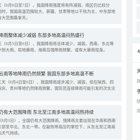
天（8月6日至7日），我国降雨强度将有所减弱，雨区仍比较分
同时，我国高温范围较大，新疆、甘肃等地以干热为主，中东部地
有大范围桑拿天。
降雨整体减少减弱 东部多地高温闷热盛行
天（8月5日至6日），我国降雨将总体减少、减弱，西南、东北等
中到大雨，局地暴雨，海南岛强降雨频繁，或有大暴雨现身。
云南等地降雨仍然频繁 我国东部多地高温不断
拨
三天（8月4日至6日），我国降雨逐步减少、减弱，但在陕西、四
重庆、贵州等地仍然降雨频繁，需防范连续降雨可能引发的次生灾
仍有大范围降雨 东北至江南多地高温闷热持续
（8月3日），全国仍有大范围降雨，强降雨主要出现在华南和西南
东部至华北、东北一带。在副热带高压的掌控下，从东北至江南高
热天气持续。