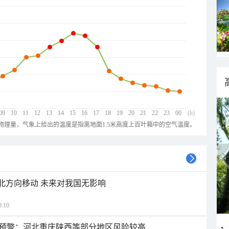
09
10
11
12
13
14
15
16
17
18
19
20
21
22
23
00
(h)
物理量，气象上给出的温度是指离地面1.5米高度上百叶箱中的空气温度。
西北方向移动 未来对我国无影响
:10
预警：河北重庆陕西等部分地区风险较高