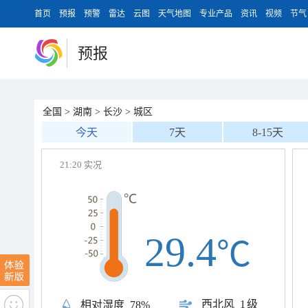
首页
预报
预警
雷达
云图
天气地图
专业产品
资讯
视频
节气
预报
全国
>
湖南
>
长沙
>
城区
今天
7天
8-15天
21:20 实况
29.4
℃
西北风
1级
相对湿度
78%