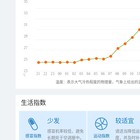
35
33
31
29
27
25
23
21
22
23
00
01
02
03
04
05
06
07
08
09
10
1
℃
温度：表示大气冷热程度的物理量，气象上给出的温
生活指数
少发
较适宜
感冒机率较低，避免
请适当降低运
感冒指数
运动指数
长期处于空调屋中。
度，并及时补