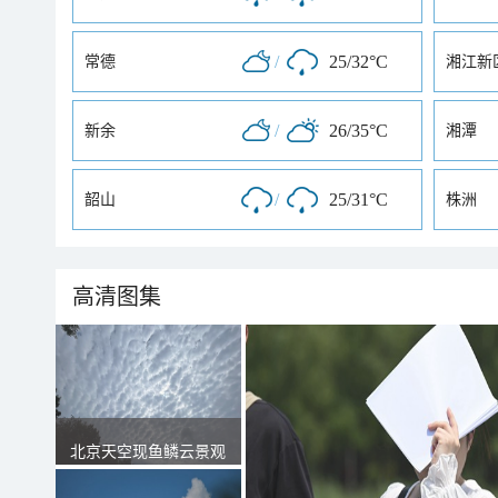
/
25/32°C
常德
湘江新
/
26/35°C
新余
湘潭
/
25/31°C
韶山
株洲
高清图集
北京天空现鱼鳞云景观