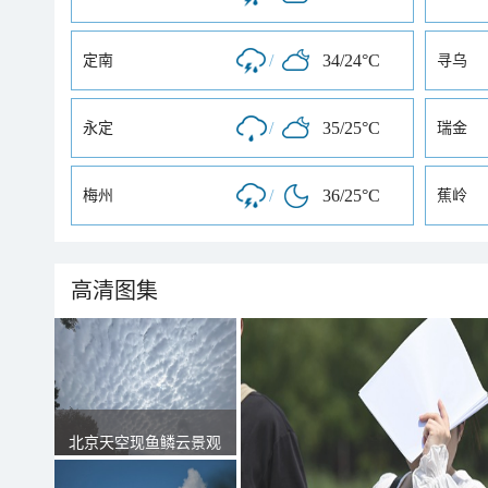
/
34/24°C
定南
寻乌
/
35/25°C
永定
瑞金
/
36/25°C
梅州
蕉岭
高清图集
北京天空现鱼鳞云景观