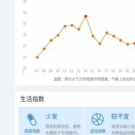
35
33
31
29
27
25
23
07
08
09
10
11
12
13
14
15
16
17
18
19
20
2
℃
温度：表示大气冷热程度的物理量，气象上给出的温
生活指数
少发
较不宜
感冒机率较低，避免
请适当减少运
感冒指数
运动指数
长期处于空调屋中。
并降低运动强