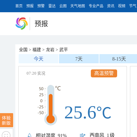
首页
预报
预警
雷达
云图
天气地图
专业产品
资讯
视频
节气
预报
全国
>
福建
>
龙岩
>
武平
今天
7天
8-15天
高温预警
07:20 实况
25.6
℃
西南风
1级
相对湿度
91%