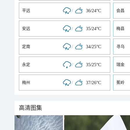
/
36/24°C
平远
会昌
/
35/24°C
安远
梅县
/
34/25°C
定南
寻乌
/
35/25°C
永定
瑞金
/
37/26°C
梅州
蕉岭
高清图集