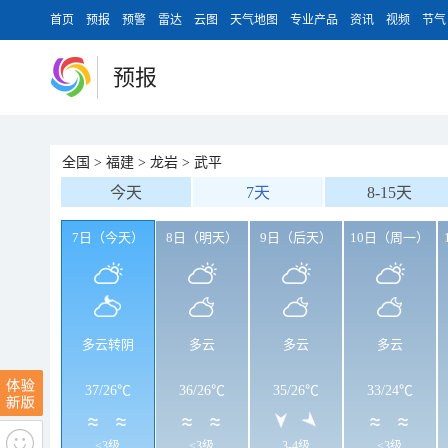
首页
预报
预警
雷达
云图
天气地图
专业产品
资讯
视频
节气
预报
全国
>
福建
>
龙岩
>
武平
今天
7天
8-15天
7日（今天）
8日（明天）
9日（后天）
10日（周一）
多云转阴
多云
多云
多云
37
/
26℃
36
/
26℃
35
/
26℃
33
/
24℃
<3级
<3级
3-4级
<3级