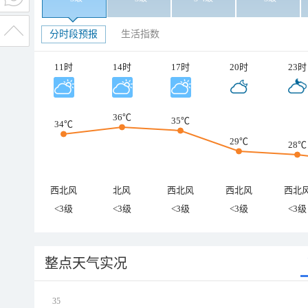
分时段预报
生活指数
11时
14时
17时
20时
23时
36℃
35℃
34℃
29℃
28℃
西北风
北风
西北风
西北风
西北
<3级
<3级
<3级
<3级
<3级
整点天气实况
35