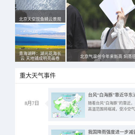
北京天空现鱼鳞云景观
青海湖畔：湖光花海长
北京气温创今年来新高 焖蒸
云 天地铺成明亮画卷
重大天气事件
台风“白海豚”靠近华东
8月7日
随着台风“白海豚”的靠近
高温范围将缩减，受冷空气