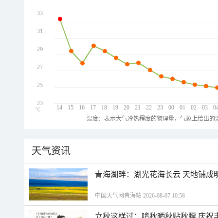
33
31
29
27
25
23
14
15
16
17
18
19
20
21
22
23
00
01
02
03
0
℃
温度：表示大气冷热程度的物理量，气象上给出的温
天气资讯
青海湖畔：湖光花海长云 天地铺成
中国天气网青海站 2026-08-07 10:58
立秋这样过：啃秋晒秋贴秋膘 庆祝