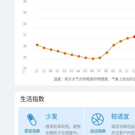
38
36
34
32
30
28
26
22
23
00
01
02
03
04
05
06
07
08
09
10
11
1
℃
温度：表示大气冷热程度的物理量，气象上给出的温
生活指数
少发
较适宜
感冒机率较低，避免
请适当降低运
感冒指数
运动指数
长期处于空调屋中。
并注意户外防