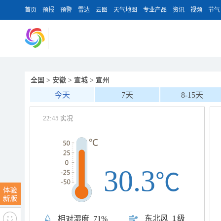
首页
预报
预警
雷达
云图
天气地图
专业产品
资讯
视频
节气
全国
>
安徽
>
宣城
>
宣州
今天
7天
8-15天
22:45 实况
30.3
℃
东北风
1级
相对湿度
71%