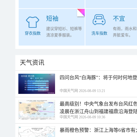
短袖
不宜
建议穿短衫、短裤等
有雨，雨水和
穿衣指数
洗车指数
清凉夏季服装。
弄脏爱车。
天气资讯
四问台风“白海豚”：将于何时何地
中国天气网 2026-08-09 13:21
最高级别！中央气象台发布台风红色
凌晨在浙江舟山到福建福鼎沿海登
中国天气网 2026-08-09 10:36
暴雨橙色预警：浙江上海等6省市有