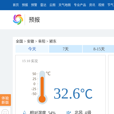
首页
预报
预警
雷达
云图
天气地图
专业产品
资讯
视频
节气
预报
全国
>
安徽
>
阜阳
>
颍东
今天
7天
8-15天
15:10 实况
32.6
℃
北风
4级
相对湿度
54%