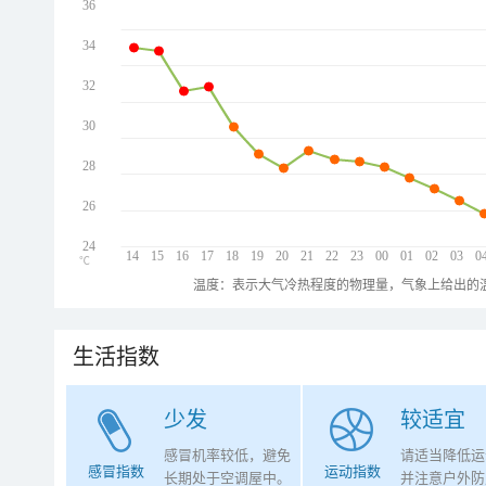
36
34
32
30
28
26
24
14
15
16
17
18
19
20
21
22
23
00
01
02
03
0
℃
温度：表示大气冷热程度的物理量，气象上给出的温
生活指数
少发
较适宜
感冒机率较低，避免
请适当降低运
感冒指数
运动指数
长期处于空调屋中。
并注意户外防