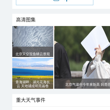
高清图集
北京天空现鱼鳞云景观
青海湖畔：湖光花海长
北京气温创今年来新高 焖蒸
云 天地铺成明亮画卷
重大天气事件