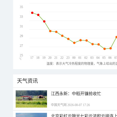
35
33
31
29
27
25
17
18
19
20
21
22
23
00
01
02
03
04
05
06
0
℃
温度：表示大气冷热程度的物理量，气象上给出的温
天气资讯
江西永新：中稻开镰抢收忙
中国天气网 2026-08-07 17:26
北京彩虹云隙光七彩云浓积云接连