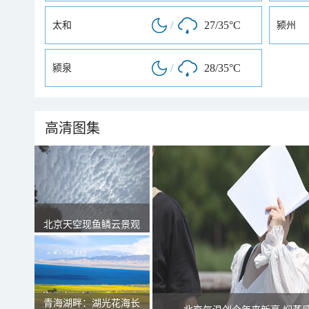
/
27/35°C
太和
颍州
/
28/35°C
颍泉
高清图集
北京天空现鱼鳞云景观
青海湖畔：湖光花海长