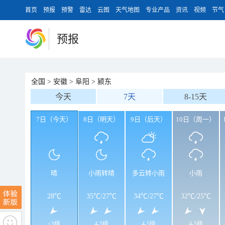
首页
预报
预警
雷达
云图
天气地图
专业产品
资讯
视频
节气
预报
全国
>
安徽
>
阜阳
>
颍东
今天
7天
8-15天
7日（今天）
8日（明天）
9日（后天）
10日（周一）
晴
小雨转晴
多云转小雨
小雨
28℃
35℃
/
27℃
34℃
/
27℃
32℃
/
25℃
<3级
4-5级
4-5级
4-5级