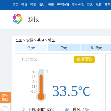
首页
预报
预警
雷达
云图
天气地图
专业产品
资讯
视频
节气
预报
全国
>
安徽
>
芜湖
>
城区
今天
7天
8-15天
高温预警
11:25 实况
33.5
℃
东风
2级
相对湿度
60%