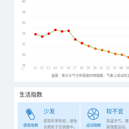
40
38
36
34
32
30
28
11
12
13
14
15
16
17
18
19
20
21
22
23
00
0
℃
温度：表示大气冷热程度的物理量，气象上给出的温
生活指数
少发
较不宜
感冒机率较低，避免
高温天气，建
感冒指数
运动指数
长期处于空调屋中。
高强度运动。