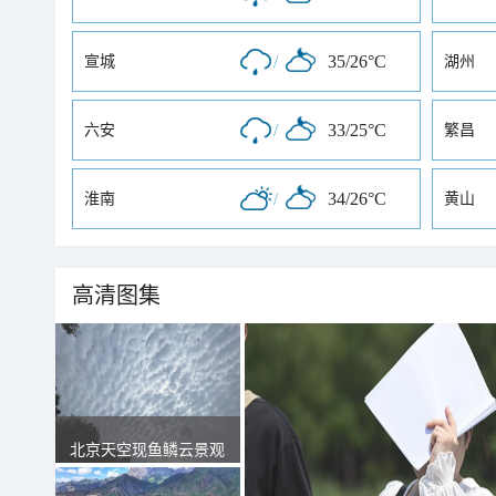
/
35/26°C
宣城
湖州
/
33/25°C
六安
繁昌
/
34/26°C
淮南
黄山
高清图集
北京天空现鱼鳞云景观