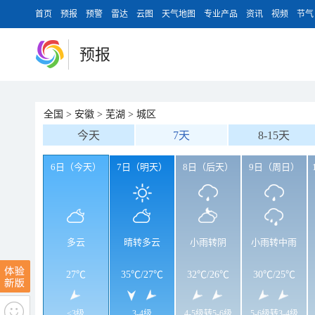
首页
预报
预警
雷达
云图
天气地图
专业产品
资讯
视频
节气
预报
全国
>
安徽
>
芜湖
>
城区
今天
7天
8-15天
6日（今天）
7日（明天）
8日（后天）
9日（周日）
多云
晴转多云
小雨转阴
小雨转中雨
27℃
35℃
/
27℃
32℃
/
26℃
30℃
/
25℃
<3级
3-4级
4-5级转5-6级
5-6级转3-4级