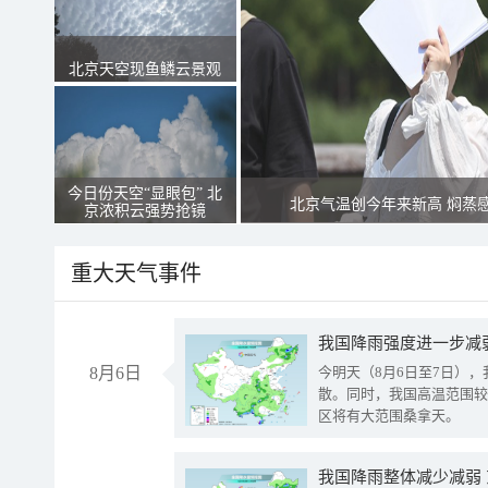
北京天空现鱼鳞云景观
今日份天空“显眼包” 北
北京气温创今年来新高 焖蒸
京浓积云强势抢镜
重大天气事件
8月6日
今明天（8月6日至7日）
散。同时，我国高温范围较
区将有大范围桑拿天。
我国降雨整体减少减弱