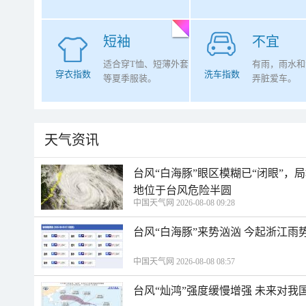
短袖
不宜
适合穿T恤、短薄外套
有雨，雨水和
穿衣指数
洗车指数
等夏季服装。
弄脏爱车。
天气资讯
台风“白海豚”眼区模糊已“闭眼”
地位于台风危险半圆
中国天气网 2026-08-08 09:28
台风“白海豚”来势汹汹 今起浙江
中国天气网 2026-08-08 08:57
台风“灿鸿”强度缓慢增强 未来对我