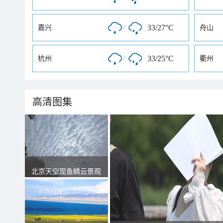
/
33/27°C
嘉兴
舟山
/
33/25°C
杭州
衢州
高清图集
北京天空现鱼鳞云景观