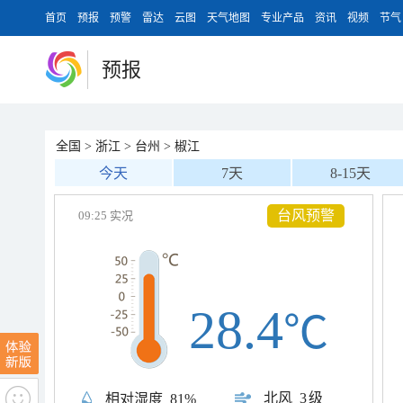
首页
预报
预警
雷达
云图
天气地图
专业产品
资讯
视频
节气
预报
全国
>
浙江
>
台州
>
椒江
今天
7天
8-15天
台风预警
09:25 实况
28.4
℃
北风
3级
相对湿度
81%