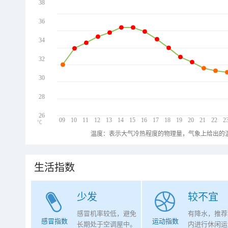
38
36
34
32
30
28
26
09
10
11
12
13
14
15
16
17
18
19
20
21
22
2
℃
温度：表示大气冷热程度的物理量，气象上给出的温
生活指数
少发
较不宜
感冒机率较低，避免
有降水，推荐
感冒指数
运动指数
长期处于空调屋中。
内进行休闲运