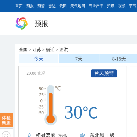
首页
预报
预警
雷达
云图
天气地图
专业产品
资讯
视频
节气
预报
全国
>
江苏
>
宿迁
>
泗洪
今天
7天
8-15天
台风预警
20:00 实况
30
℃
东北风
1级
相对湿度
76%