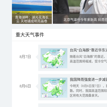
青海湖畔：湖光花海长
北京气温创今年来新高 焖蒸
云 天地铺成明亮画卷
重大天气事件
台风“白海豚”靠近华东
8月7日
随着台风“白海豚”的靠近
高温范围将缩减，受冷空气
8月6日
今明天（8月6日至7日）
散。同时，我国高温范围较
区将有大范围桑拿天。