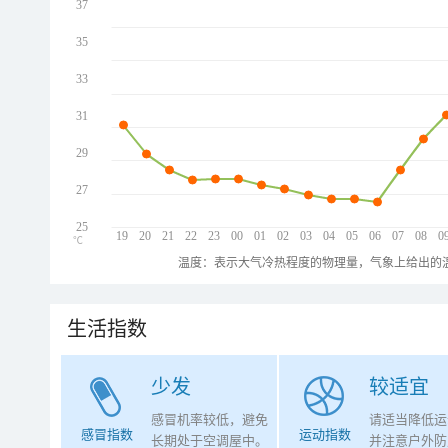
37
35
33
31
29
27
25
19
20
21
22
23
00
01
02
03
04
05
06
07
08
0
℃
温度：表示大气冷热程度的物理量，气象上给出的温
生活指数
少发
较适宜
感冒机率较低，避免
请适当降低运
感冒指数
运动指数
长期处于空调屋中。
并注意户外防