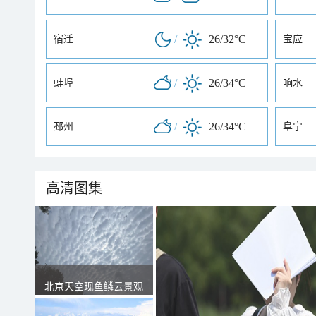
/
26/32°C
宿迁
宝应
/
26/34°C
蚌埠
响水
/
26/34°C
邳州
阜宁
高清图集
北京天空现鱼鳞云景观