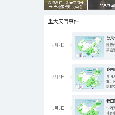
青海湖畔：湖光花海长
北京气温
云 天地铺成明亮画卷
重大天气事件
台风
8月7日
随着
高温
8月6日
今明
散。
区将
我国
8月5日
今明
地有