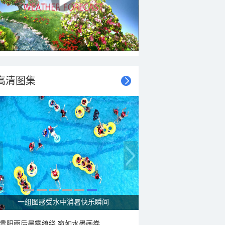
高清图集
一组图感受水中消暑快乐瞬间
贵阳雨后晨雾缭绕 宛如水墨画卷