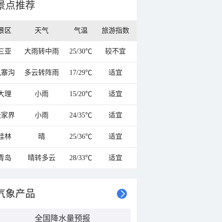
景点推荐
景区
天气
气温
旅游指数
三亚
大雨转中雨
25/30℃
较不宜
九寨沟
多云转阵雨
17/29℃
适宜
大理
小雨
15/20℃
适宜
张家界
小雨
24/35℃
适宜
桂林
晴
25/36℃
适宜
青岛
晴转多云
28/33℃
适宜
气象产品
全国降水量预报