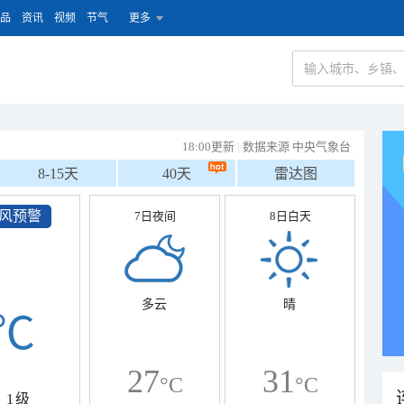
品
资讯
视频
节气
更多
18:00更新
|
数据来源 中央气象台
8-15天
40天
雷达图
风预警
7日夜间
8日白天
多云
晴
℃
27
31
°C
°C
1级