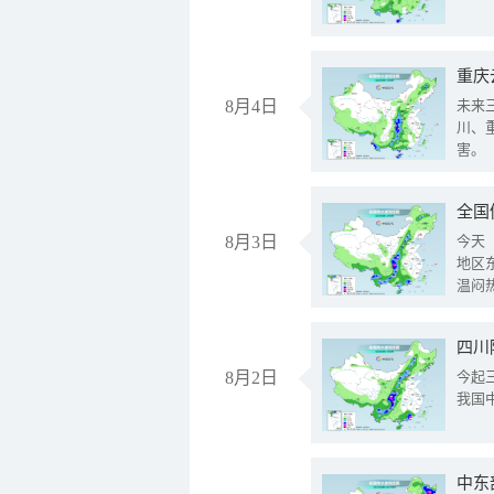
重庆
8月4日
未来
川、
害。
全国
8月3日
今天
地区
温闷
8月2日
今起
我国
中东