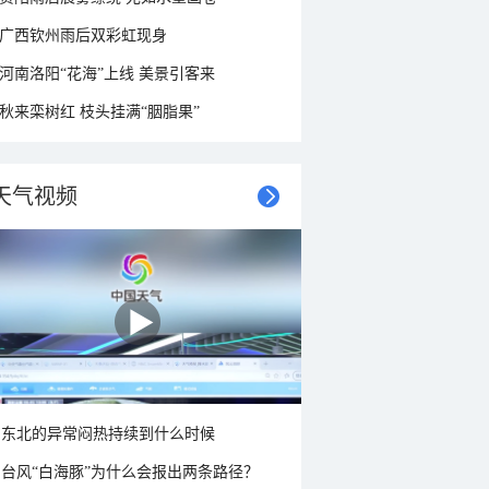
广西钦州雨后双彩虹现身
河南洛阳“花海”上线 美景引客来
秋来栾树红 枝头挂满“胭脂果”
天气视频
东北的异常闷热持续到什么时候
台风“白海豚”为什么会报出两条路径？