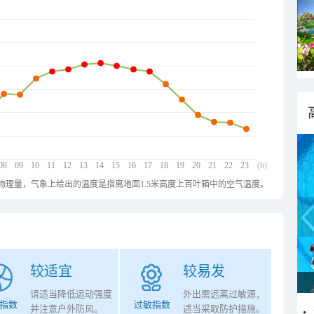
08
09
10
11
12
13
14
15
16
17
18
19
20
21
22
23
(h)
物理量，气象上给出的温度是指离地面1.5米高度上百叶箱中的空气温度。
较适宜
较易发
请适当降低运动强度
外出需远离过敏源，
指数
过敏指数
并注意户外防风。
适当采取防护措施。