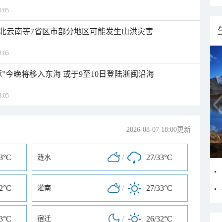
:05
北云南等7省区市部分地区可能发生山洪灾害
:05
”今晚将移入东海 或于9至10日登陆浙闽沿海
:05
2026-08-07 18:00更新
33°C
/
27/33°C
涟水
32°C
/
27/33°C
灌南
33°C
/
26/32°C
宿迁