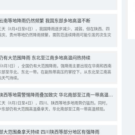
云南等地降雨仍然频繁 我国东部多地高温不断
三天（8月4日至6日），我国降雨逐步减少、减弱，但在陕西、四
重庆、贵州等地仍然降雨频繁，需防范连续降雨可能引发的次生灾
仍有大范围降雨 东北至江南多地高温闷热持续
（8月3日），全国仍有大范围降雨，强降雨主要出现在华南和西南
东部至华北、东北一带。在副热带高压的掌控下，从东北至江南高
热天气持续。
四川陕西等地需警惕降雨叠加致灾 华北南部至江南一带高温频现
三天（8月2日至4日），四川、陕西等地多地雨势仍猛烈。同时，
中东部仍有大范围高温桑拿天，华北南部至江南一带高温频现。
部大范围桑拿天持续 四川陕西等部分地区有强降雨