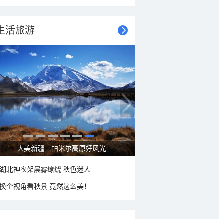
生活旅游
大美新疆—帕米尔高原好风光
湖北神农架晨雾缭绕 秋色迷人
换个视角看秋景 竟然这么美！