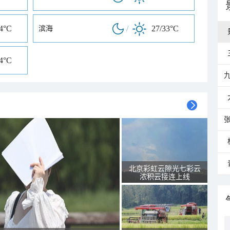
34°C
/
27/33°C
滨海
34°C
北京彩虹云隙光七彩云
浓积云接连上线