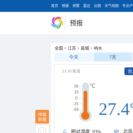
首页
预报
预警
雷达
云图
天气地图
专业产
预报
全国
>
江苏
>
盐城
>
响水
今天
7天
台
23:30 实况
27.4
北风
相对湿度
93%