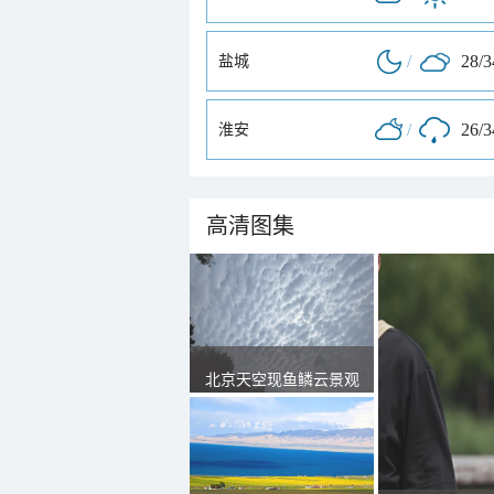
/
28/
盐城
/
26/
淮安
高清图集
北京天空现鱼鳞云景观