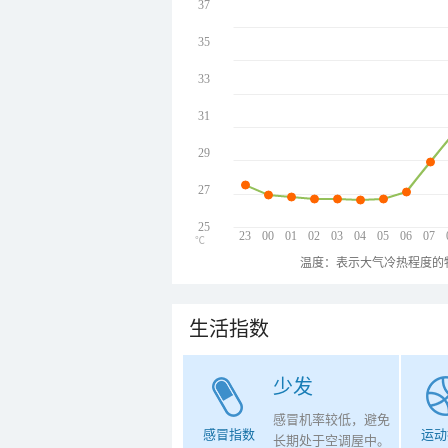
37
35
33
31
29
27
25
23
00
01
02
03
04
05
06
07
℃
温度：表示大气冷热程度的
生活指数
少发
感冒机率较低，避免
感冒指数
运动
长期处于空调屋中。