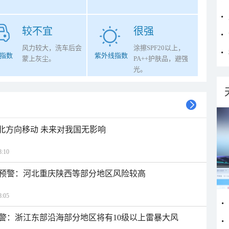
较不宜
很强
风力较大，洗车后会
涂擦SPF20以上，
指数
紫外线指数
蒙上灰尘。
PA++护肤品，避强
光。
西北方向移动 未来对我国无影响
:10
预警：河北重庆陕西等部分地区风险较高
:05
警：浙江东部沿海部分地区将有10级以上雷暴大风