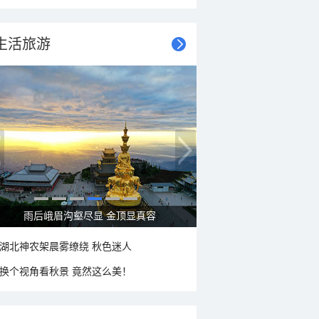
生活旅游
雨后峨眉沟壑尽显 金顶显真容
湖北神农架晨雾缭绕 秋色迷人
换个视角看秋景 竟然这么美！