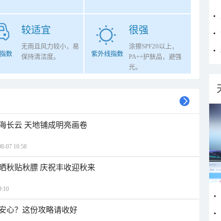
较适宜
很强
无雨且风力较小，易
涂擦SPF20以上，
指数
紫外线指数
保持清洁度。
PA++护肤品，避强
光。
海长云 天地铺成明亮画卷
07 10:58
晒秋贴秋膘 庆祝丰收迎秋来
:10
安心？这份攻略请收好