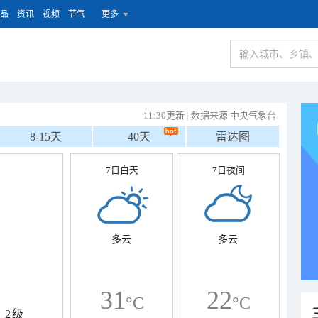
品
资讯
视频
节气
更多
11:30更新
|
数据来源 中央气象台
8-15天
40天
雷达图
7日白天
7日夜间
多云
多云
31
22
°C
°C
2级