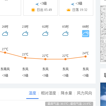
<3级
<3级
日出 05:49
日落 19:32
20时
23时
02时
05时
08时
27℃
24℃
23℃
22℃
22℃
东南风
东风
东风
东风
东风
<3级
<3级
<3级
<3级
<3级
温度
相对湿度
降水量
风力风向
最高气温: 30.5℃ , 最低气温: 21.9℃