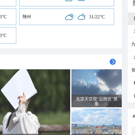
23°C
/
31/22°C
陕州
23°C
北京天空现“云隙光”景
象