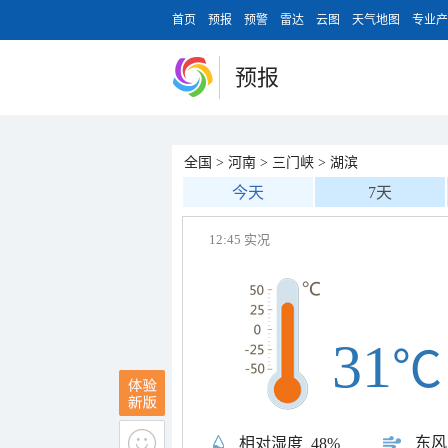
首页
预报
预警
雷达
云图
天气地图
专业产
预报
全国
>
河南
>
三门峡
>
湖滨
今天
7天
12:45 实况
31
℃
东风
相对湿度
48%