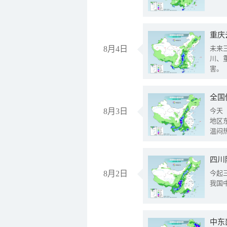
重庆
8月4日
未来
川、
害。
全国
8月3日
今天
地区
温闷
8月2日
今起
我国
中东