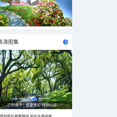
高清图集
广西南宁：盛夏里的“绿野仙踪”
贵阳雨后晨雾缭绕 宛如水墨画卷