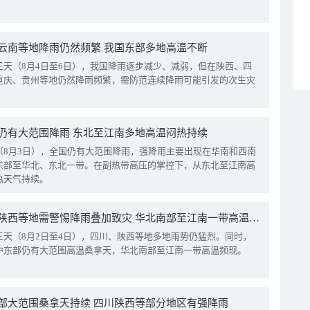
云南等地降雨仍然频繁 我国东部多地高温不断
三天（8月4日至6日），我国降雨逐步减少、减弱，但在陕西、四
重庆、贵州等地仍然降雨频繁，需防范连续降雨可能引发的次生灾
仍有大范围降雨 东北至江南多地高温闷热持续
（8月3日），全国仍有大范围降雨，强降雨主要出现在华南和西南
东部至华北、东北一带。在副热带高压的掌控下，从东北至江南高
热天气持续。
四川陕西等地需警惕降雨叠加致灾 华北南部至江南一带高温频现
三天（8月2日至4日），四川、陕西等地多地雨势仍猛烈。同时，
中东部仍有大范围高温桑拿天，华北南部至江南一带高温频现。
部大范围桑拿天持续 四川陕西等部分地区有强降雨