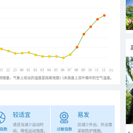
21
22
23
00
01
02
03
04
05
06
07
08
09
10
11
12
(h)
物理量，气象上给出的温度是指离地面1.5米高度上百叶箱中的空气温度。
较适宜
易发
请适当减少运动时
应减少外出，外出需
指数
过敏指数
间，降低运动强度。
采取防护措施。