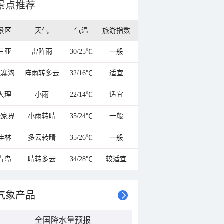
景点推荐
景区
天气
气温
旅游指数
三亚
雷阵雨
30/25℃
一般
九寨沟
阵雨转多云
32/16℃
适宜
大理
小雨
22/14℃
适宜
张家界
小雨转晴
35/24℃
一般
桂林
多云转晴
35/26℃
一般
青岛
晴转多云
34/28℃
较适宜
气象产品
全国降水量预报