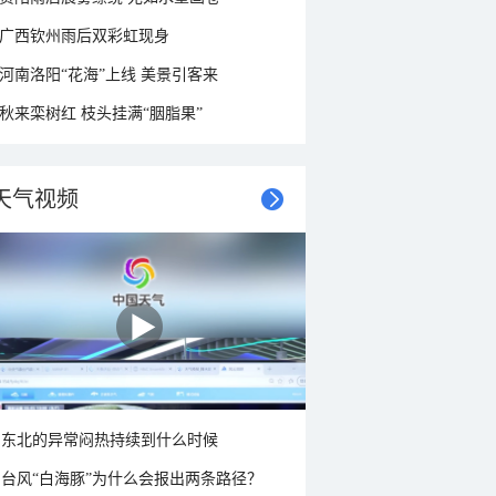
广西钦州雨后双彩虹现身
河南洛阳“花海”上线 美景引客来
秋来栾树红 枝头挂满“胭脂果”
天气视频
东北的异常闷热持续到什么时候
台风“白海豚”为什么会报出两条路径？