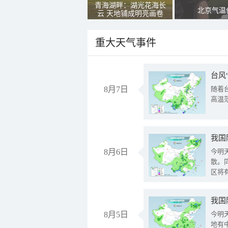
青海湖畔：湖光花海长
北京气温
云 天地铺成明亮画卷
重大天气事件
台风
8月7日
随着
高温
8月6日
今明
散。
区将
我国
8月5日
今明
地有