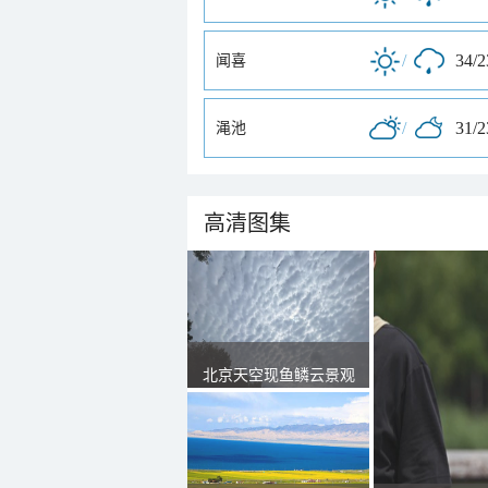
/
34/
闻喜
/
31/
渑池
高清图集
北京天空现鱼鳞云景观