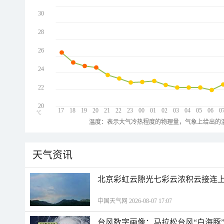
30
28
26
24
22
20
17
18
19
20
21
22
23
00
01
02
03
04
05
06
0
℃
温度：表示大气冷热程度的物理量，气象上给出的温
天气资讯
北京彩虹云隙光七彩云浓积云接连
中国天气网 2026-08-07 17:07
台风数字画像：马拉松台风“白海豚