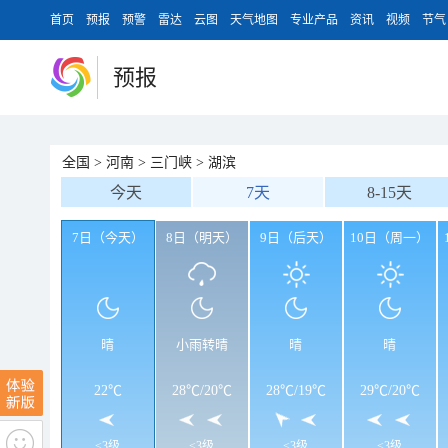
首页
预报
预警
雷达
云图
天气地图
专业产品
资讯
视频
节气
预报
全国
>
河南
>
三门峡
>
湖滨
今天
7天
8-15天
7日（今天）
8日（明天）
9日（后天）
10日（周一）
晴
小雨转晴
晴
晴
22℃
28℃
/
20℃
28℃
/
19℃
29℃
/
20℃
<3级
<3级
<3级
<3级