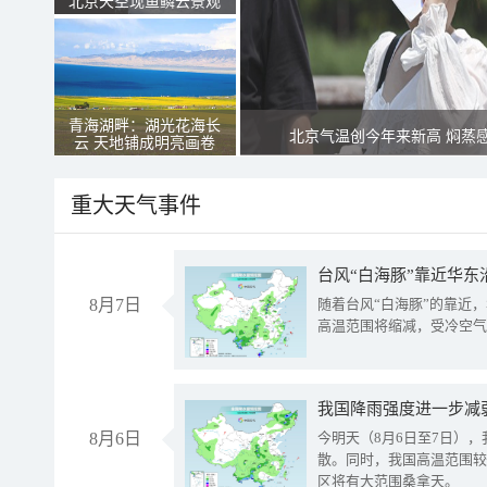
北京天空现鱼鳞云景观
青海湖畔：湖光花海长
北京气温创今年来新高 焖蒸
云 天地铺成明亮画卷
重大天气事件
台风“白海豚”靠近华东
8月7日
随着台风“白海豚”的靠近
高温范围将缩减，受冷空气
8月6日
今明天（8月6日至7日）
散。同时，我国高温范围较
区将有大范围桑拿天。