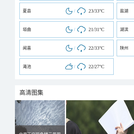
/
23/33°C
夏县
盐湖
/
21/31°C
垣曲
湖滨
/
22/33°C
闻喜
陕州
/
22/27°C
渑池
高清图集