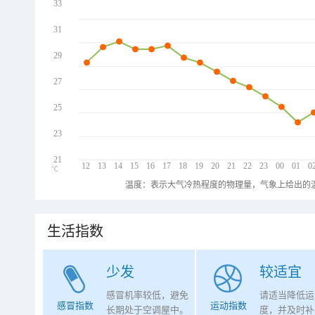
33
31
29
27
25
23
21
12
13
14
15
16
17
18
19
20
21
22
23
00
01
0
℃
温度：表示大气冷热程度的物理量，气象上给出的温
生活指数
少发
较适宜
感冒机率较低，避免
请适当降低运
感冒指数
运动指数
长期处于空调屋中。
度，并及时补