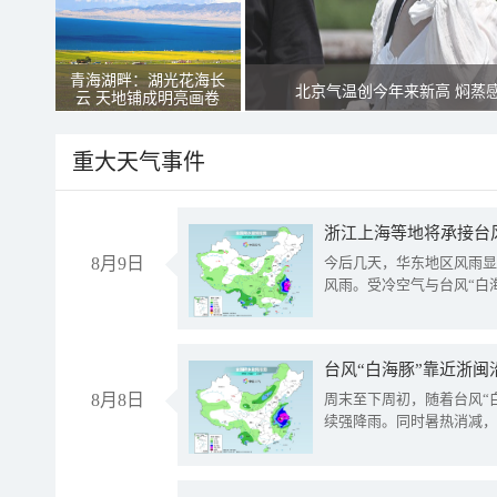
青海湖畔：湖光花海长
北京气温创今年来新高 焖蒸
云 天地铺成明亮画卷
重大天气事件
浙江上海等地将承接台风
8月9日
今后几天，华东地区风雨显
风雨。受冷空气与台风“白
台风“白海豚”靠近浙闽
8月8日
周末至下周初，随着台风“
续强降雨。同时暑热消减，