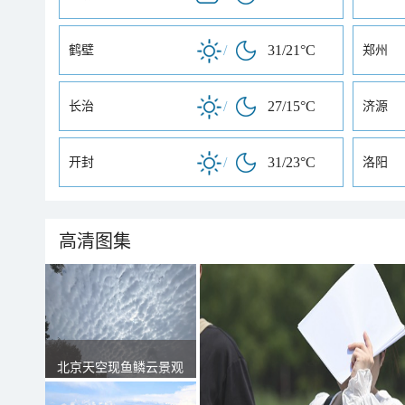
/
31/21°C
鹤壁
郑州
/
27/15°C
长治
济源
/
31/23°C
开封
洛阳
高清图集
北京天空现鱼鳞云景观