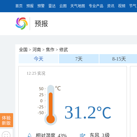
首页
预报
预警
雷达
云图
天气地图
专业产品
资讯
视频
节气
预报
全国
>
河南
>
焦作
>
修武
今天
7天
8-15天
12:25 实况
31.2
℃
东风
3级
相对湿度
43%