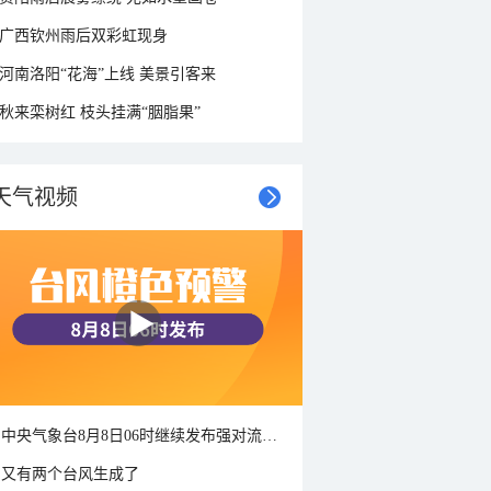
广西钦州雨后双彩虹现身
河南洛阳“花海”上线 美景引客来
秋来栾树红 枝头挂满“胭脂果”
天气视频
中央气象台8月8日06时继续发布强对流天气蓝色预警
又有两个台风生成了