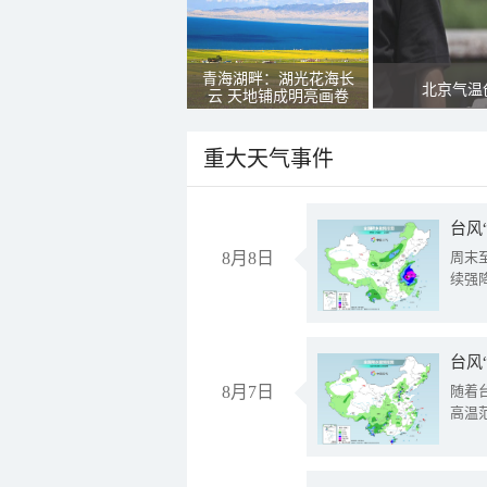
青海湖畔：湖光花海长
北京气温
云 天地铺成明亮画卷
重大天气事件
台风
8月8日
周末
续强
台风
8月7日
随着
高温