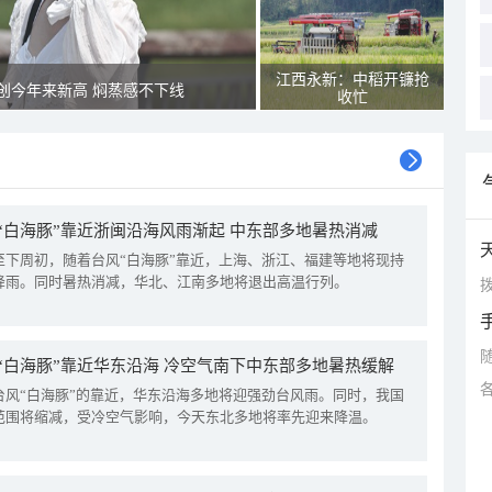
江西永新：中稻开镰抢
创今年来新高 焖蒸感不下线
收忙
“白海豚”靠近浙闽沿海风雨渐起 中东部多地暑热消减
至下周初，随着台风“白海豚”靠近，上海、浙江、福建等地将现持
降雨。同时暑热消减，华北、江南多地将退出高温行列。
拨
“白海豚”靠近华东沿海 冷空气南下中东部多地暑热缓解
台风“白海豚”的靠近，华东沿海多地将迎强劲台风雨。同时，我国
范围将缩减，受冷空气影响，今天东北多地将率先迎来降温。