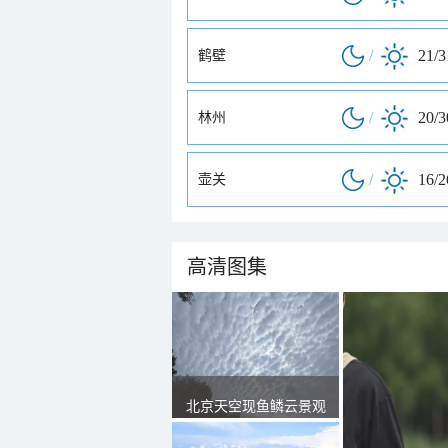
/
21/
鹤壁
/
20/
林州
/
16/
壶关
高清图集
北京天空现鱼鳞云景观