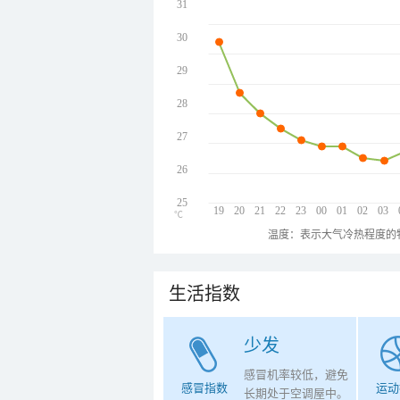
31
30
29
28
27
26
25
19
20
21
22
23
00
01
02
03
℃
温度：表示大气冷热程度的
生活指数
少发
感冒机率较低，避免
感冒指数
运动
长期处于空调屋中。