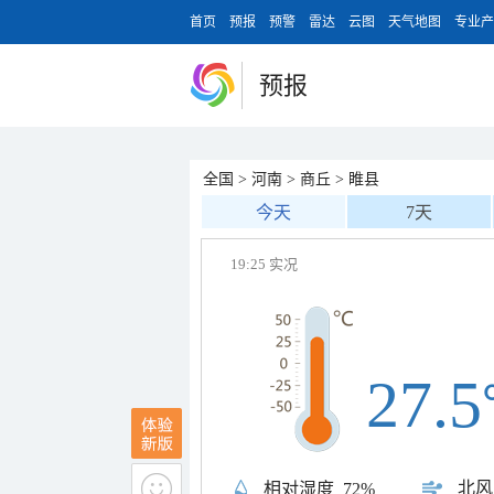
首页
预报
预警
雷达
云图
天气地图
专业产
预报
全国
>
河南
>
商丘
>
睢县
今天
7天
19:25 实况
27.5
北风
相对湿度
72%