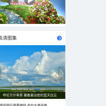
高清图集
一组图感受水中消暑快乐瞬间
贵阳雨后晨雾缭绕 宛如水墨画卷