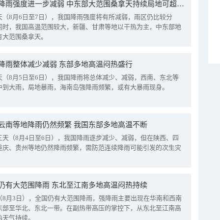
我国降雨强度进一步减弱 中东部大范围桑拿天持续局地可超38℃
天（8月6日至7日），我国降雨强度将有所减弱，雨区仍比较分
同时，我国高温范围较大，新疆、甘肃等地以干热为主，中东部地
有大范围桑拿天。
降雨整体减少减弱 东部多地高温闷热盛行
天（8月5日至6日），我国降雨将总体减少、减弱，西南、东北等
中到大雨，局地暴雨，海南岛强降雨频繁，或有大暴雨现身。
云南等地降雨仍然频繁 我国东部多地高温不断
三天（8月4日至6日），我国降雨逐步减少、减弱，但在陕西、四
重庆、贵州等地仍然降雨频繁，需防范连续降雨可能引发的次生灾
仍有大范围降雨 东北至江南多地高温闷热持续
（8月3日），全国仍有大范围降雨，强降雨主要出现在华南和西南
东部至华北、东北一带。在副热带高压的掌控下，从东北至江南高
热天气持续。