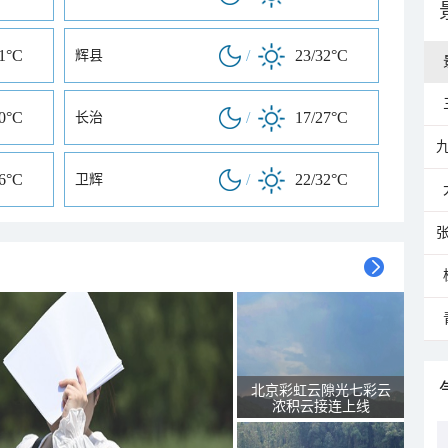
31°C
/
23/32°C
辉县
30°C
/
17/27°C
长治
26°C
/
22/32°C
卫辉
北京彩虹云隙光七彩云
浓积云接连上线