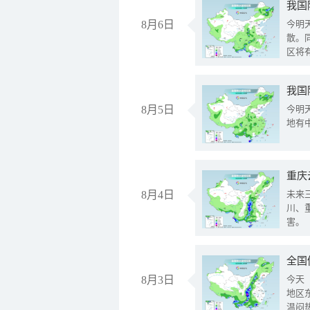
8月6日
今明
散。
区将
我国
8月5日
今明
地有
重庆
8月4日
未来
川、
害。
全国
8月3日
今天
地区
温闷