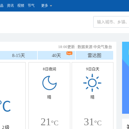
品
资讯
视频
节气
更多
18:00更新
|
数据来源 中央气象台
8-15天
40天
雷达图
8日夜间
9日白天
晴
晴
℃
21
31
°C
°C
2级