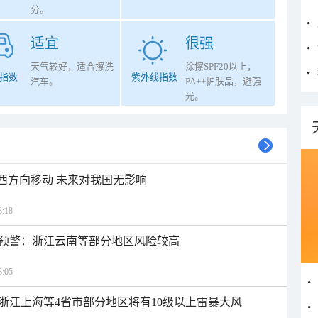
分。
适宜
很强
天气较好，适合擦洗
涂擦SPF20以上，
指数
紫外线指数
汽车。
PA++护肤品，避强
光。
偏西方向移动 未来对我国无影响
:18
预警：浙江云南等部分地区风险较高
:05
浙江上海等4省市部分地区将有10级以上雷暴大风