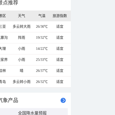
景点推荐
景区
天气
气温
旅游指数
三亚
多云转大雨
26/30℃
适宜
九寨沟
阵雨
19/32℃
适宜
大理
小雨
14/22℃
适宜
张家界
小雨
25/33℃
适宜
桂林
晴
26/37℃
适宜
青岛
多云转小雨
26/32℃
适宜
气象产品
全国降水量预报