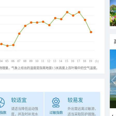
04
05
06
07
08
09
10
11
12
13
14
15
16
17
18
19
(h)
物理量，气象上给出的温度是指离地面1.5米高度上百叶箱中的空气温度。
较适宜
较易发
请适当降低运动强
外出需远离过敏源，
指数
过敏指数
度，并及时补充水
适当采取防护措施。