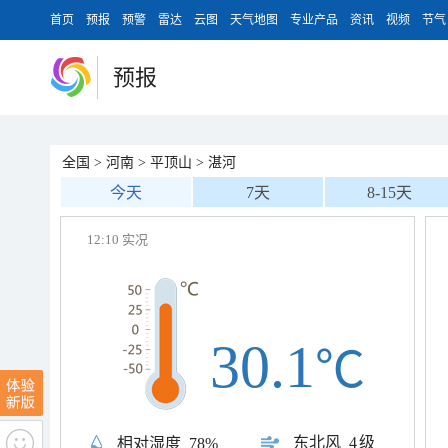
首页
预报
预警
雷达
云图
天气地图
专业产品
资讯
视频
节气
预报
全国
>
河南
>
平顶山
>
湛河
今天
7天
8-15天
12:10 实况
30.1
℃
东北风
4级
相对湿度
78%