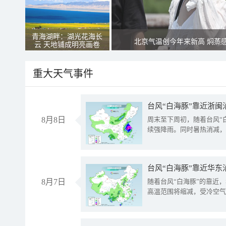
青海湖畔：湖光花海长
北京气温创今年来新高 焖蒸
云 天地铺成明亮画卷
重大天气事件
台风“白海豚”靠近浙闽
8月8日
周末至下周初，随着台风“
续强降雨。同时暑热消减，
台风“白海豚”靠近华东
8月7日
随着台风“白海豚”的靠近
高温范围将缩减，受冷空气