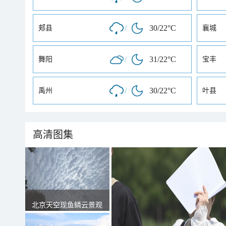
/
30/22°C
郏县
襄城
/
31/22°C
舞阳
宝丰
/
30/22°C
禹州
叶县
高清图集
北京天空现鱼鳞云景观