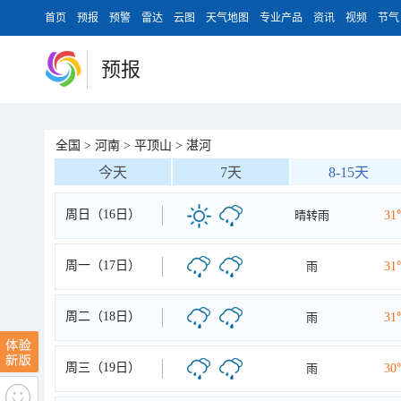
首页
预报
预警
雷达
云图
天气地图
专业产品
资讯
视频
节气
预报
全国
>
河南
>
平顶山
>
湛河
今天
7天
8-15天
周日（16日）
晴转雨
31
周一（17日）
雨
31
周二（18日）
雨
31
周三（19日）
雨
30