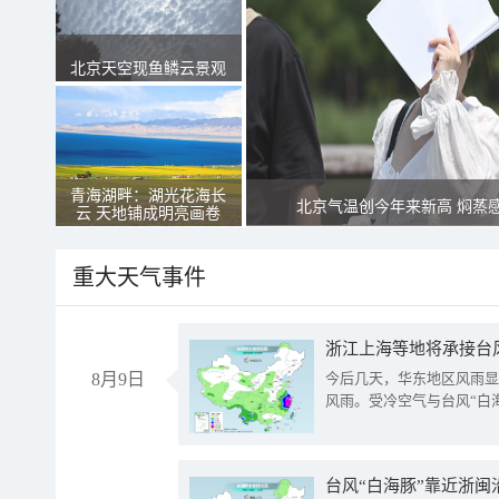
北京天空现鱼鳞云景观
青海湖畔：湖光花海长
北京气温创今年来新高 焖蒸
云 天地铺成明亮画卷
重大天气事件
浙江上海等地将承接台风
8月9日
今后几天，华东地区风雨显
风雨。受冷空气与台风“白
台风“白海豚”靠近浙闽