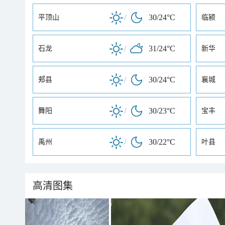
/
30/24°C
平顶山
临颍
/
31/24°C
石龙
新华
/
30/24°C
郏县
襄城
/
30/23°C
舞阳
宝丰
/
30/22°C
禹州
叶县
高清图集