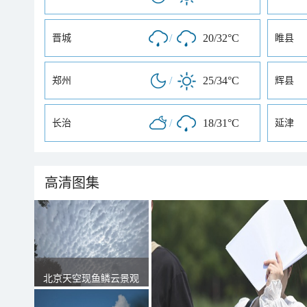
/
20/32°C
晋城
睢县
/
25/34°C
郑州
辉县
/
18/31°C
长治
延津
高清图集
北京天空现鱼鳞云景观