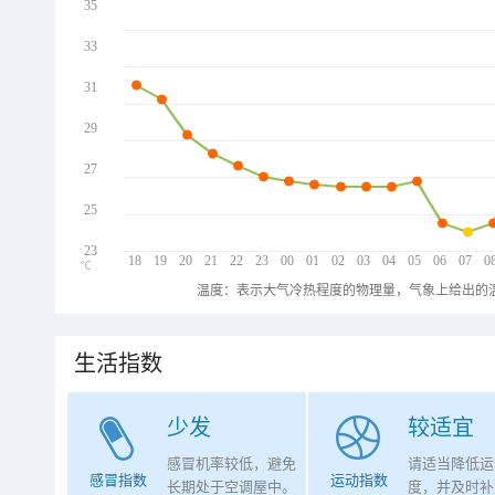
35
33
31
29
27
25
23
18
19
20
21
22
23
00
01
02
03
04
05
06
07
0
℃
温度：表示大气冷热程度的物理量，气象上给出的温
生活指数
少发
较适宜
感冒机率较低，避免
请适当降低运
感冒指数
运动指数
长期处于空调屋中。
度，并及时补