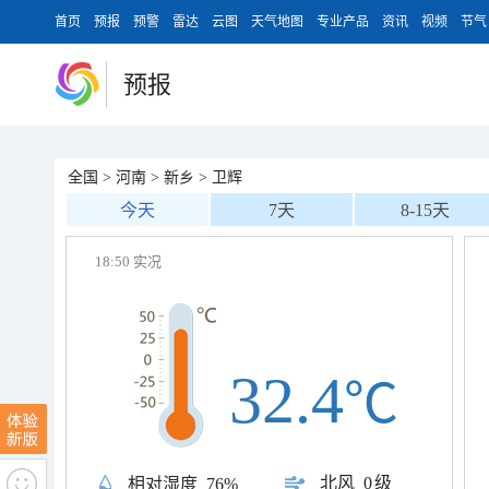
首页
预报
预警
雷达
云图
天气地图
专业产品
资讯
视频
节气
预报
全国
>
河南
>
新乡
>
卫辉
今天
7天
8-15天
18:50 实况
32.4
℃
北风
0级
相对湿度
76%