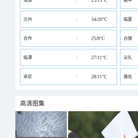
/
25/13°C
渭源
榆中
/
34/20°C
兰州
临夏
/
25/8°C
合作
白银
/
27/11°C
临潭
尖扎
/
28/11°C
卓尼
循化
高清图集