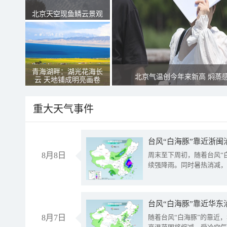
北京天空现鱼鳞云景观
青海湖畔：湖光花海长
北京气温创今年来新高 焖蒸
云 天地铺成明亮画卷
重大天气事件
台风“白海豚”靠近浙闽
8月8日
周末至下周初，随着台风“
续强降雨。同时暑热消减，
台风“白海豚”靠近华东
8月7日
随着台风“白海豚”的靠近