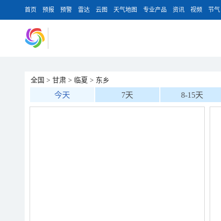
首页
预报
预警
雷达
云图
天气地图
专业产品
资讯
视频
节气
全国
>
甘肃
>
临夏
>
东乡
今天
7天
8-15天