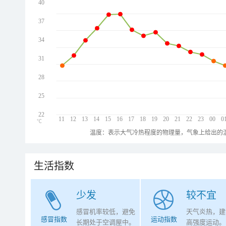
40
37
34
31
28
25
22
11
12
13
14
15
16
17
18
19
20
21
22
23
00
0
℃
温度：表示大气冷热程度的物理量，气象上给出的温
生活指数
少发
较不宜
感冒机率较低，避免
天气炎热，建
感冒指数
运动指数
长期处于空调屋中。
高强度运动。