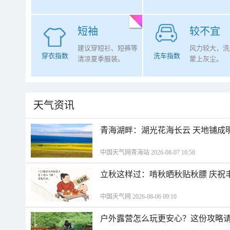
短袖
较不宜
建议穿短衫、短裤等
风力较大，洗
穿衣指数
洗车指数
清凉夏季服装。
蒙上灰尘。
天气资讯
青海湖畔：湖光花海长云 天地铺成
中国天气网青海站 2026-08-07 10:58
立秋这样过：啃秋晒秋贴秋膘 庆祝
中国天气网 2026-08-06 09:10
户外露营怎么玩更安心？这份攻略