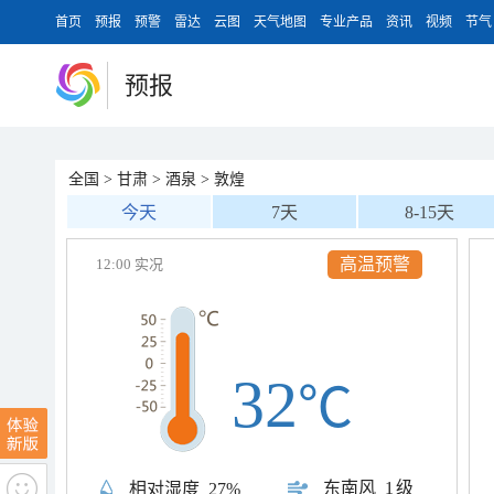
首页
预报
预警
雷达
云图
天气地图
专业产品
资讯
视频
节气
预报
全国
>
甘肃
>
酒泉
>
敦煌
今天
7天
8-15天
高温预警
12:00 实况
32
℃
东南风
1级
相对湿度
27%