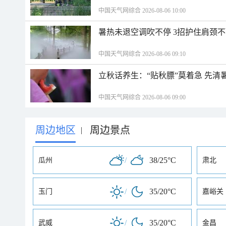
中国天气网综合 2026-08-06 10:00
暑热未退空调吹不停 3招护住肩颈
中国天气网综合 2026-08-06 09:10
立秋话养生：“贴秋膘”莫着急 先清
中国天气网综合 2026-08-06 09:00
周边地区
周边景点
|
/
38/25°C
瓜州
肃北
/
35/20°C
玉门
嘉峪关
/
35/20°C
武威
金昌