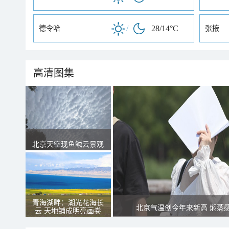
/
28/14°C
德令哈
张掖
高清图集
北京天空现鱼鳞云景观
青海湖畔：湖光花海长
北京气温创今年来新高 焖蒸
云 天地铺成明亮画卷