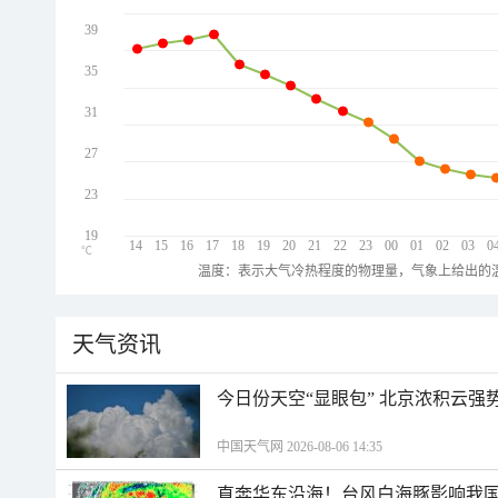
39
35
31
27
23
19
14
15
16
17
18
19
20
21
22
23
00
01
02
03
0
℃
温度：表示大气冷热程度的物理量，气象上给出的温
天气资讯
今日份天空“显眼包” 北京浓积云强
中国天气网 2026-08-06 14:35
直奔华东沿海！台风白海豚影响我国