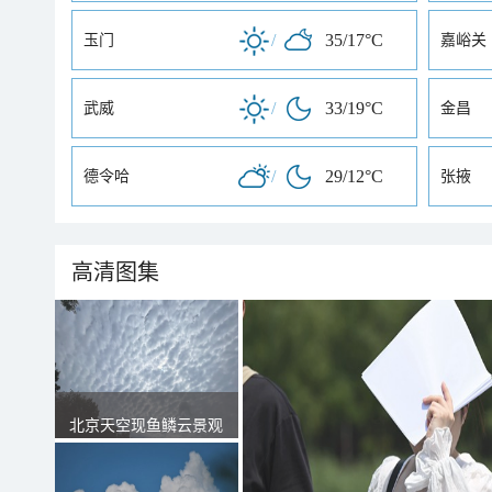
/
35/17°C
玉门
嘉峪关
/
33/19°C
武威
金昌
/
29/12°C
德令哈
张掖
高清图集
北京天空现鱼鳞云景观