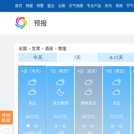
首页
预报
预警
雷达
云图
天气地图
专业产品
资讯
视频
节气
预报
全国
>
甘肃
>
酒泉
>
敦煌
今天
7天
8-15天
6日（今天）
7日（明天）
8日（后天）
9日（周日）
多云
多云转晴
阴转多云
多云
40
/
21℃
39
/
22℃
38
/
22℃
37
/
22℃
3-4级转<3级
<3级
<3级
<3级