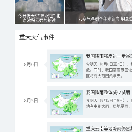
今日份天空“显眼包” 北
北京气温创今年来新高 焖蒸
京浓积云强势抢镜
重大天气事件
8月6日
今明天（8月6日至7日）
散。同时，我国高温范围较
区将有大范围桑拿天。
我国降雨整体减少减弱
8月5日
今明天（8月5日至6日）
地有中到大雨，局地暴雨，
重庆云南等地降雨仍然