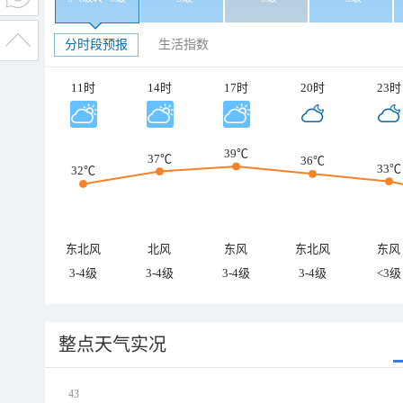
分时段预报
生活指数
11时
14时
17时
20时
23时
39℃
37℃
36℃
33℃
32℃
东北风
北风
东风
东北风
东风
3-4级
3-4级
3-4级
3-4级
<3级
整点天气实况
43