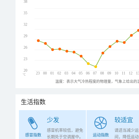
38
35
32
29
26
23
20
23
00
01
02
03
04
05
06
07
08
09
10
11
12
1
℃
温度：表示大气冷热程度的物理量，气象上给出的温
生活指数
少发
较适宜
感冒机率较低，避免
请适当减少运
感冒指数
运动指数
长期处于空调屋中。
间，降低运动