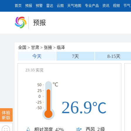
首页
预报
预警
雷达
云图
天气地图
专业产品
资讯
视频
节气
预报
全国
>
甘肃
>
张掖
>
临泽
今天
7天
8-15天
23:35 实况
26.9
℃
西风
2级
相对湿度
42%