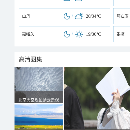
/
20/34°C
山丹
阿右旗
/
19/36°C
嘉峪关
张掖
高清图集
北京天空现鱼鳞云景观