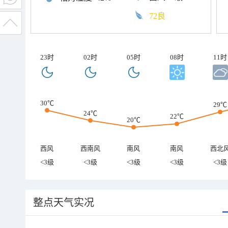
72良
23时
02时
05时
08时
11时
30℃
29℃
24℃
22℃
20℃
西风
西南风
南风
南风
西北
<3级
<3级
<3级
<3级
<3级
整点天气实况