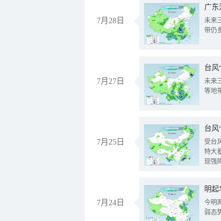
广东
7月28日
未来
带仍
台风
7月27日
未来
等地
台风
7月25日
受台
特大
现强
明起
7月24日
今明
弱态