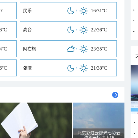
°C
/
16/31°C
民乐
36°C
/
22/36°C
高台
34°C
/
23/35°C
阿右旗
36°C
/
21/38°C
张掖
北京彩虹云隙光七彩云
浓积云接连上线