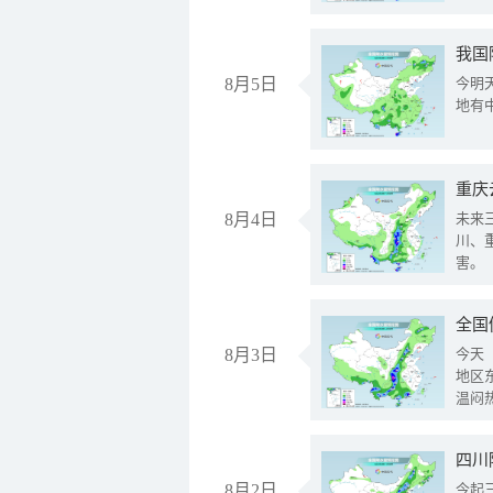
我国
8月5日
今明
地有
重庆
8月4日
未来
川、
害。
全国
8月3日
今天
地区
温闷
8月2日
今起