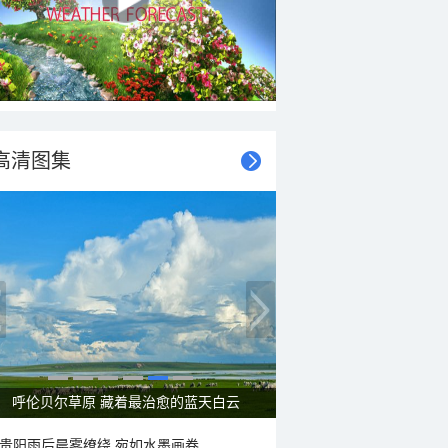
高清图集
呼伦贝尔草原 藏着最治愈的蓝天白云
贵阳雨后晨雾缭绕 宛如水墨画卷