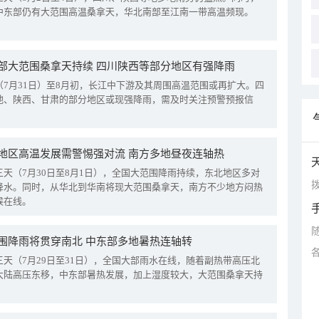
中东部仍有大范围高温桑拿天，华北南部至江南一带高温频现。
部大范围桑拿天持续 四川陕西等部分地区有强降雨
（7月31日）至8月初，长江中下游及其周围高温范围或再扩大。四
地、陕西、甘肃的部分地区或现强降雨，需及时关注预警预报信
地区高温发展需警惕强对流 南方多地昼夜连轴热
三天（7月30日至8月1日），全国大范围降雨持续，东北地区多对
拨
降水。同时，从华北到华南将现大范围桑拿天，南方不少地方闷热
候在线。
围降雨将贯穿南北 中东部多地暑热连轴转
三天（7月29日至31日），全国大部雨水在线，随着副热带高压北
大陆高压东移，中东部暑热发展，加上湿度较大，大范围桑拿天持