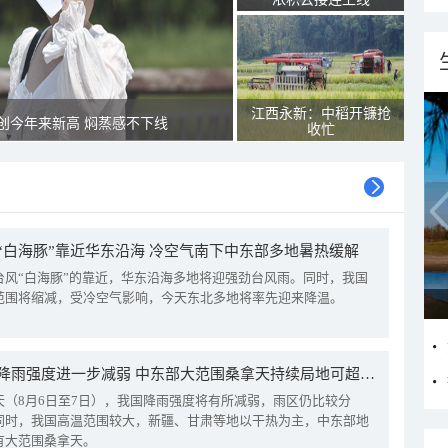
江西永新：中稻开镰抢
创今年来新高 焖蒸感不下线
收忙
“白海豚”靠近华东沿海 冷空气南下中东部多地暑热缓解
台风“白海豚”的靠近，华东沿海多地将迎强劲台风雨。同时，我国
范围将缩减，受冷空气影响，今天东北多地将率先迎来降温。
我国降雨强度进一步减弱 中东部大范围桑拿天持续局地可超38℃
天（8月6日至7日），我国降雨强度将有所减弱，雨区仍比较分
同时，我国高温范围较大，新疆、甘肃等地以干热为主，中东部地
有大范围桑拿天。