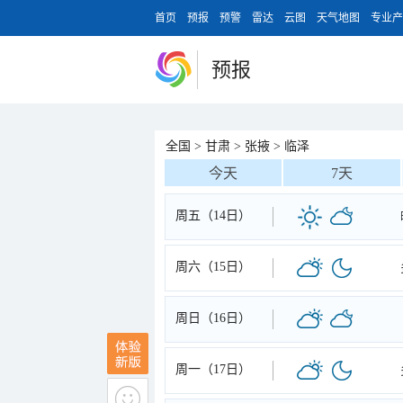
首页
预报
预警
雷达
云图
天气地图
专业产
预报
全国
>
甘肃
>
张掖
>
临泽
今天
7天
周五（14日）
周六（15日）
周日（16日）
周一（17日）