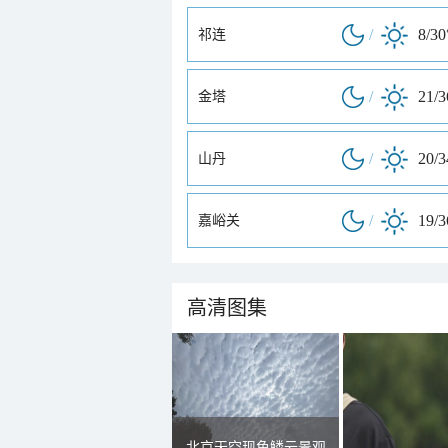
/
8/30
祁连
/
21/
金塔
/
20/
山丹
/
19/
嘉峪关
高清图集
北京天空现鱼鳞云景观