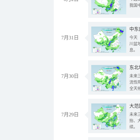
我国
中东
7月31日
今天
川盆
息。
东北
7月30日
未来
流性
全天
大范
7月29日
未来
抬、
续。