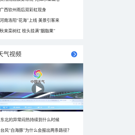
广西钦州雨后双彩虹现身
河南洛阳“花海”上线 美景引客来
秋来栾树红 枝头挂满“胭脂果”
天气视频
东北的异常闷热持续到什么时候
台风“白海豚”为什么会报出两条路径？