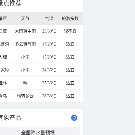
景点推荐
景区
天气
气温
旅游指数
三亚
大雨转中雨
25/30℃
较不宜
九寨沟
多云转阵雨
17/29℃
适宜
大理
小雨
15/20℃
适宜
张家界
小雨
24/35℃
适宜
桂林
晴
25/36℃
适宜
青岛
晴转多云
28/33℃
适宜
气象产品
全国降水量预报