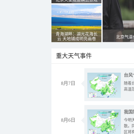
青海湖畔：湖光花海长
北京气温
云 天地铺成明亮画卷
重大天气事件
台风
8月7日
随着
高温
8月6日
今明
散。
区将