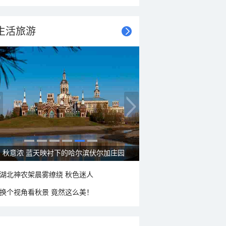
生活旅游
秋意浓 蓝天映衬下的哈尔滨伏尔加庄园
湖北神农架晨雾缭绕 秋色迷人
换个视角看秋景 竟然这么美！