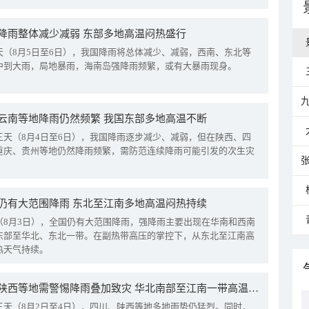
降雨整体减少减弱 东部多地高温闷热盛行
天（8月5日至6日），我国降雨将总体减少、减弱，西南、东北等
中到大雨，局地暴雨，海南岛强降雨频繁，或有大暴雨现身。
云南等地降雨仍然频繁 我国东部多地高温不断
三天（8月4日至6日），我国降雨逐步减少、减弱，但在陕西、四
重庆、贵州等地仍然降雨频繁，需防范连续降雨可能引发的次生灾
仍有大范围降雨 东北至江南多地高温闷热持续
（8月3日），全国仍有大范围降雨，强降雨主要出现在华南和西南
东部至华北、东北一带。在副热带高压的掌控下，从东北至江南高
热天气持续。
四川陕西等地需警惕降雨叠加致灾 华北南部至江南一带高温频现
三天（8月2日至4日），四川、陕西等地多地雨势仍猛烈。同时，