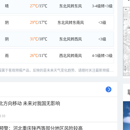
晴
27℃
/15℃
东北风转东风
3-4级转<3级
阴
29℃
/17℃
东北风转东南风
<3级
阴
31℃
/18℃
东北风转西风
<3级
雨
26℃
/11℃
西北风转南风
4-5级转<3级
预报属于客观预报产品，反映的是未来天气变化趋势、请随时关注最新预报.....
西北方向移动 未来对我国无影响
:10
预警：河北重庆陕西等部分地区风险较高