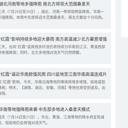
湖北河南等地多强降雨 南北方将现大范围桑拿天
三天（7月28日至30日），湖北、河南一带将现明显降雨，华南一
多强降雨。本周中东部将迎大范围桑拿天，南北方都会十分闷热。
“红霞”影响持续多地迎大暴雨 南方高温减少北方暑意增强
三天，台风“红霞”或其残余环流仍将持续为华南到江汉、黄淮西部
带来强降雨；同时，北方多地强对流天气仍然频繁。
“红霞”逼近华南掀强风雨 四川盆地至江南华南高温连成片
风“红霞”影响，今天，华南沿海等地的降雨将增多增强，局地或现
暴雨；明天，【湖南、湖北、安徽、河南】等地也将受到波及，出
降雨。
华南等地强降雨来袭 中东部多地进入桑拿天模式
两天（7月24日至25日），华北、黄淮、江淮等地的降水将呈现减
势，但局地仍会有强对流天气。