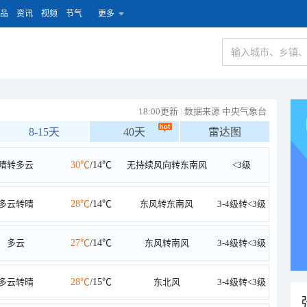
品
资讯
视频
节气
更多
18:00更新
|
数据来源 中央气象台
8-15天
40天
雷达图
晴转多云
30℃
/14℃
无持续风向转东南风
<3级
多云转晴
28℃
/14℃
东风转东南风
3-4级转<3级
多云
27℃
/14℃
东风转南风
3-4级转<3级
多云转晴
28℃
/15℃
东北风
3-4级转<3级