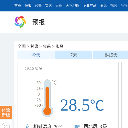
首页
预报
预警
雷达
云图
天气地图
专业产品
资讯
视频
节气
预报
全国
>
甘肃
>
金昌
>
永昌
今天
7天
8-15天
19:15 实况
28.5
℃
西北风
3级
相对湿度
30%