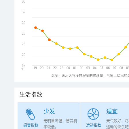
35
32
29
26
23
20
17
19
20
21
22
23
00
01
02
03
04
05
06
07
08
0
℃
温度：表示大气冷热程度的物理量，气象上给出的温
生活指数
少发
适宜
无明显降温，感冒机
天气较好，尽
感冒指数
运动指数
率较低。
运动的快乐吧