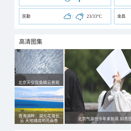
/
23/33°C
民勤
金昌
高清图集
北京天空现鱼鳞云景观
青海湖畔：湖光花海长
北京气温创今年来新高 焖蒸
云 天地铺成明亮画卷