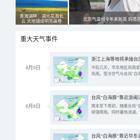
青海湖畔：湖光花海长
北京气温创今年来新高 焖蒸
云 天地铺成明亮画卷
重大天气事件
浙江上海等地将承接台风
8月9日
今后几天，华东地区风雨显
风雨。受冷空气与台风“白
台风“白海豚”靠近浙闽
8月8日
周末至下周初，随着台风“
续强降雨。同时暑热消减，
台风“白海豚”靠近华东