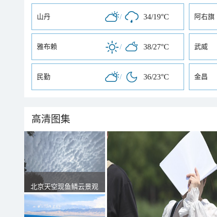
/
34/19°C
山丹
阿右旗
/
38/27°C
雅布赖
武威
/
36/23°C
民勤
金昌
高清图集
北京天空现鱼鳞云景观