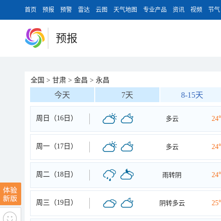
首页
预报
预警
雷达
云图
天气地图
专业产品
资讯
视频
节气
预报
全国
>
甘肃
>
金昌
>
永昌
今天
7天
8-15天
周日（16日）
多云
24
周一（17日）
多云
24
周二（18日）
雨转阴
24
周三（19日）
阴转多云
25