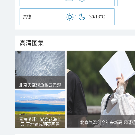
/
30/13°C
贵德
高清图集
北京天空现鱼鳞云景观
青海湖畔：湖光花海长
北京气温创今年来新高 焖蒸
云 天地铺成明亮画卷