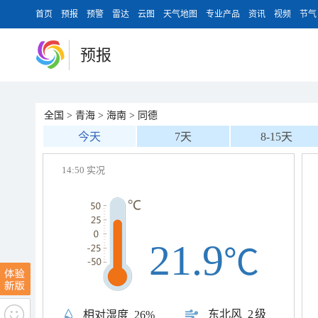
首页
预报
预警
雷达
云图
天气地图
专业产品
资讯
视频
节气
预报
全国
>
青海
>
海南
>
同德
今天
7天
8-15天
14:50 实况
21.9
℃
东北风
2级
相对湿度
26%