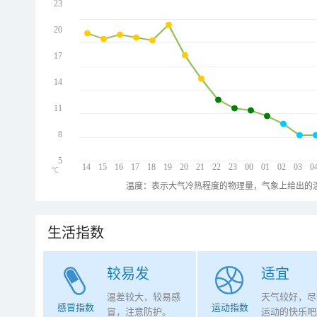
23
20
17
14
11
8
5
14
15
16
17
18
19
20
21
22
23
00
01
02
03
0
℃
温度：表示大气冷热程度的物理量，气象上给出的温
生活指数
较易发
适宜
温差较大，较易感
天气较好，尽
感冒指数
运动指数
冒，注意防护。
运动的快乐吧