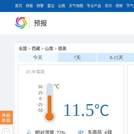
首页
预报
预警
雷达
云图
天气地图
专业产品
资讯
视频
节气
预报
全国
>
西藏
>
山南
>
措美
今天
7天
8-15天
21:30 实况
11.5
℃
东南风
4级
相对湿度
72%