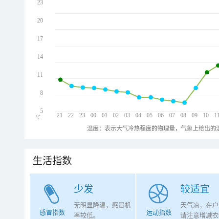
23
20
17
14
11
8
5
21
22
23
00
01
02
03
04
05
06
07
08
09
10
1
℃
温度：表示大气冷热程度的物理量，气象上给出的温
生活指数
少发
较适宜
无明显降温，感冒机
天气凉，在户
感冒指数
运动指数
率较低。
请注意增减衣