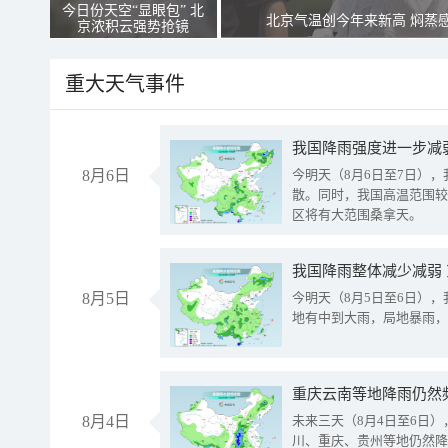
今日份天空“显眼包” 北
北京气温创今年来新高 焖蒸
京浓积云强势抢镜
重大天气事件
8月6日
今明天（8月6日至7日）
散。同时，我国高温范围较
区将有大范围桑拿天。
我国降雨整体减少减弱
8月5日
今明天（8月5日至6日）
地有中到大雨，局地暴雨，
重庆云南等地降雨仍然
8月4日
未来三天（8月4日至6日
川、重庆、贵州等地仍然降