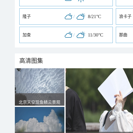
/
8/21°C
隆子
浪卡子
/
11/30°C
加查
那曲
高清图集
北京天空现鱼鳞云景观