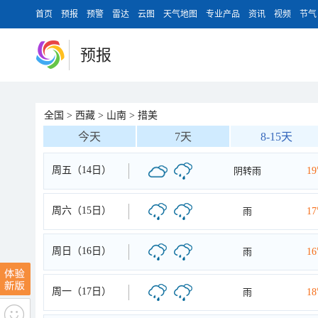
首页
预报
预警
雷达
云图
天气地图
专业产品
资讯
视频
节气
预报
全国
>
西藏
>
山南
>
措美
今天
7天
8-15天
周五（14日）
阴转雨
1
周六（15日）
雨
1
周日（16日）
雨
1
周一（17日）
雨
1