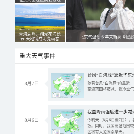
青海湖畔：湖光花海长
北京气温创今年来新高 焖蒸
云 天地铺成明亮画卷
重大天气事件
台风“白海豚”靠近华东
8月7日
随着台风“白海豚”的靠近
高温范围将缩减，受冷空气
8月6日
今明天（8月6日至7日）
散。同时，我国高温范围较
区将有大范围桑拿天。