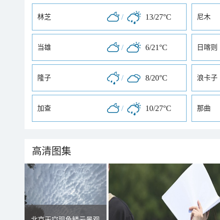
/
13/27°C
林芝
尼木
/
6/21°C
当雄
日喀则
/
8/20°C
隆子
浪卡子
/
10/27°C
加查
那曲
高清图集
北京天空现鱼鳞云景观