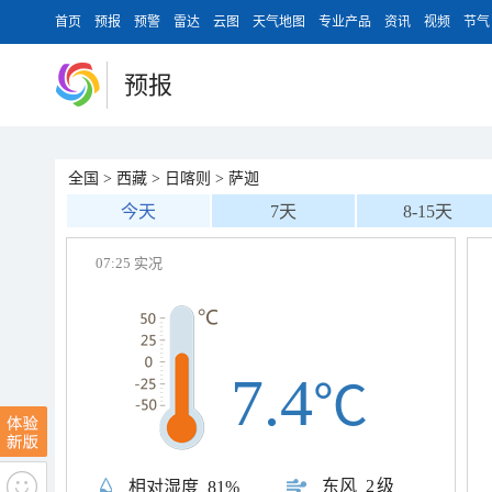
首页
预报
预警
雷达
云图
天气地图
专业产品
资讯
视频
节气
预报
全国
>
西藏
>
日喀则
>
萨迦
今天
7天
8-15天
07:25 实况
7.4
℃
东风
2级
相对湿度
81%