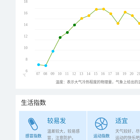
18
16
14
12
10
8
6
07
08
09
10
11
12
13
14
15
16
17
18
19
20
2
℃
温度：表示大气冷热程度的物理量，气象上给出的温
生活指数
较易发
适宜
温差较大，较易感
天气较好，尽
感冒指数
运动指数
冒，注意防护。
运动的快乐吧