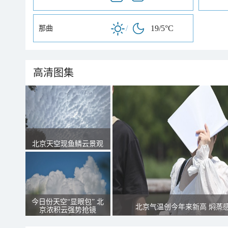
/
19/5°C
那曲
高清图集
北京天空现鱼鳞云景观
今日份天空“显眼包” 北
北京气温创今年来新高 焖蒸
京浓积云强势抢镜