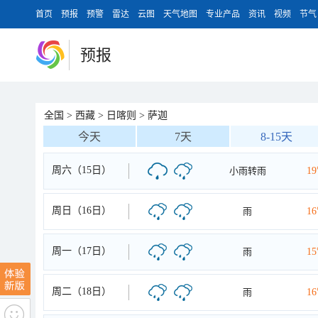
首页
预报
预警
雷达
云图
天气地图
专业产品
资讯
视频
节气
预报
全国
>
西藏
>
日喀则
>
萨迦
今天
7天
8-15天
周六（15日）
小雨转雨
1
周日（16日）
雨
1
周一（17日）
雨
1
周二（18日）
雨
1