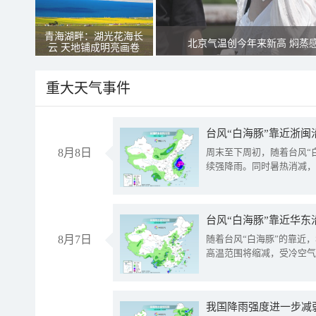
青海湖畔：湖光花海长
北京气温创今年来新高 焖蒸
云 天地铺成明亮画卷
重大天气事件
台风“白海豚”靠近浙闽
8月8日
周末至下周初，随着台风“
续强降雨。同时暑热消减，
台风“白海豚”靠近华东
8月7日
随着台风“白海豚”的靠近
高温范围将缩减，受冷空气