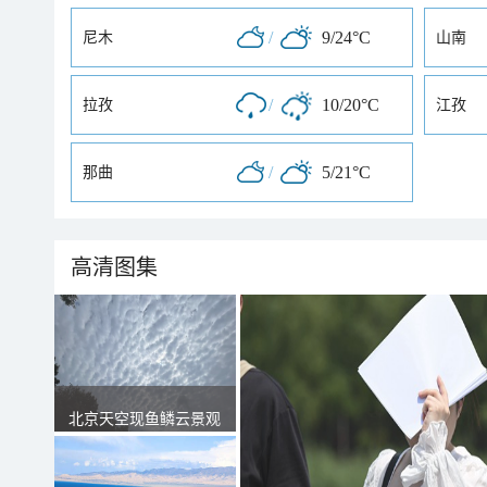
/
9/24°C
尼木
山南
/
10/20°C
拉孜
江孜
/
5/21°C
那曲
高清图集
北京天空现鱼鳞云景观