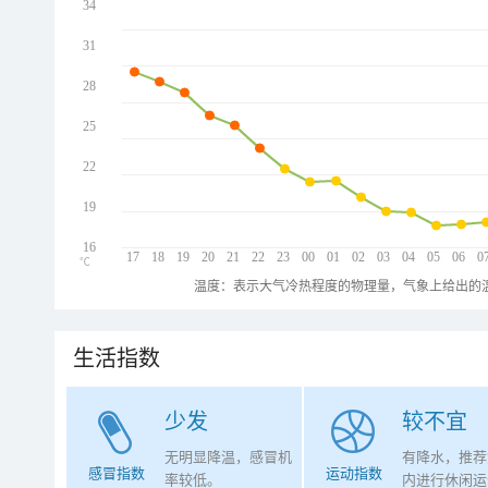
34
31
28
25
22
19
16
17
18
19
20
21
22
23
00
01
02
03
04
05
06
0
℃
温度：表示大气冷热程度的物理量，气象上给出的温
生活指数
少发
较不宜
无明显降温，感冒机
有降水，推荐
感冒指数
运动指数
率较低。
内进行休闲运