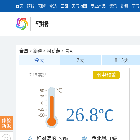
首页
预报
预警
雷达
云图
天气地图
专业产品
资讯
视频
节气
预报
全国
>
新疆
>
阿勒泰
>
青河
今天
7天
8-15天
雷电预警
17:15 实况
26.8
℃
西北风
1级
相对湿度
36%