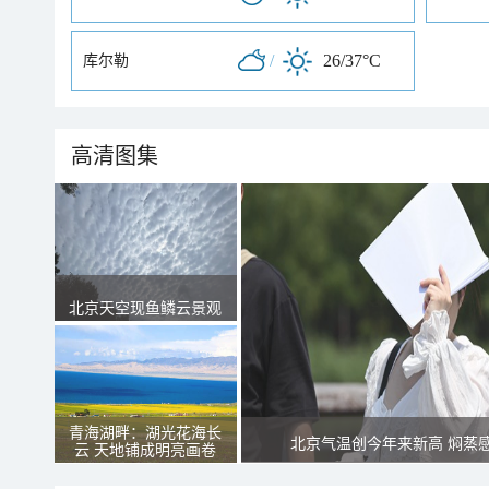
/
26/37°C
库尔勒
高清图集
北京天空现鱼鳞云景观
青海湖畔：湖光花海长
北京气温创今年来新高 焖蒸
云 天地铺成明亮画卷