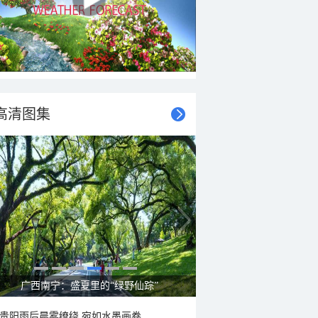
高清图集
广西南宁：盛夏里的“绿野仙踪”
贵阳雨后晨雾缭绕 宛如水墨画卷