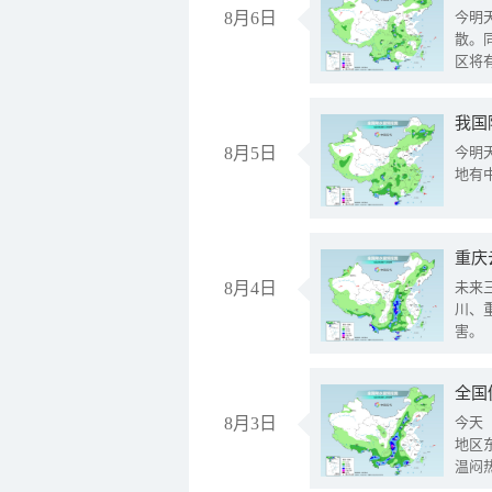
8月6日
今明
散。
区将
我国
8月5日
今明
地有
重庆
8月4日
未来
川、
害。
全国
8月3日
今天
地区
温闷