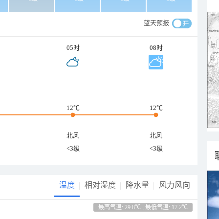
蓝天预报
05时
08时
12℃
12℃
北风
北风
<3级
<3级
温度
相对湿度
降水量
风力风向
最高气温: 29.8℃ , 最低气温: 17.2℃