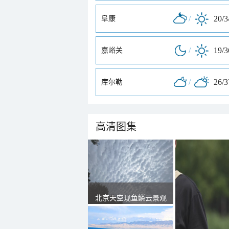
/
20/
阜康
/
19/
嘉峪关
/
26/
库尔勒
高清图集
北京天空现鱼鳞云景观