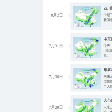
8月2日
今起
我国
中东
7月31日
今天
川盆
息。
东北
7月30日
未来
流性
全天
大范
7月29日
未来