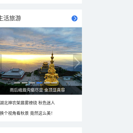
生活旅游
雨后峨眉沟壑尽显 金顶显真容
湖北神农架晨雾缭绕 秋色迷人
换个视角看秋景 竟然这么美！