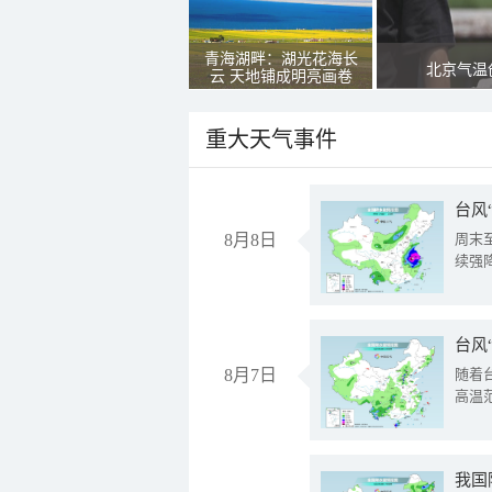
青海湖畔：湖光花海长
北京气温
云 天地铺成明亮画卷
重大天气事件
台风
8月8日
周末
续强
台风
8月7日
随着
高温