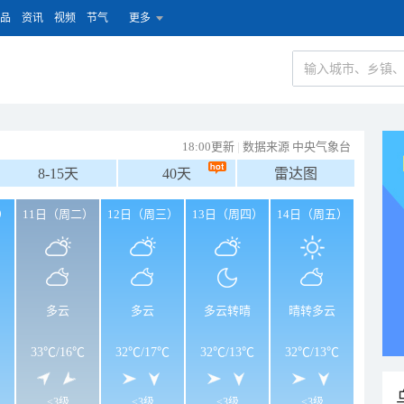
品
资讯
视频
节气
更多
18:00更新
|
数据来源 中央气象台
8-15天
40天
雷达图
）
11日（周二）
12日（周三）
13日（周四）
14日（周五）
多云
多云
多云转晴
晴转多云
33℃
/
16℃
32℃
/
17℃
32℃
/
13℃
32℃
/
13℃
<3级
<3级
<3级
<3级