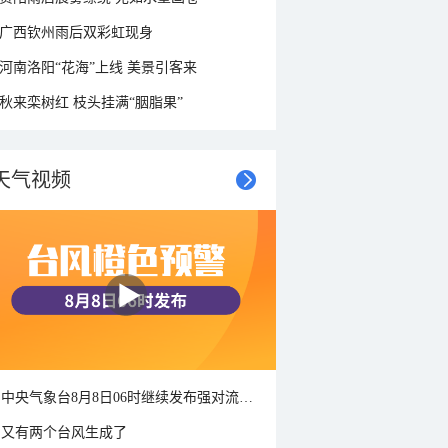
广西钦州雨后双彩虹现身
河南洛阳“花海”上线 美景引客来
秋来栾树红 枝头挂满“胭脂果”
天气视频
中央气象台8月8日06时继续发布强对流天气蓝色预警
又有两个台风生成了