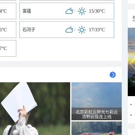
34°C
/
15/30°C
富蕴
36°C
/
17/33°C
石河子
37°C
北京彩虹云隙光七彩云
浓积云接连上线