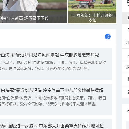
江西永新：中稻开镰抢
创今年来新高 焖蒸感不下线
收忙
“白海豚”靠近浙闽沿海风雨渐起 中东部多地暑热消减
至下周初，随着台风“白海豚”靠近，上海、浙江、福建等地将现持
降雨。同时暑热消减，华北、江南多地将退出高温行列。
“白海豚”靠近华东沿海 冷空气南下中东部多地暑热缓解
台风“白海豚”的靠近，华东沿海多地将迎强劲台风雨。同时，我国
范围将缩减，受冷空气影响，今天东北多地将率先迎来降温。
我国降雨强度进一步减弱 中东部大范围桑拿天持续局地可超38℃