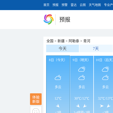
首页
预报
预警
雷达
云图
天气地图
专业产
预报
全国
>
新疆
>
阿勒泰
>
青河
今天
7天
8日（今天）
9日（明天）
10日（后天
多云
多云
多云
12℃
30℃
/
12℃
32℃
/
13℃
<3级
3-4级转<3级
<3级