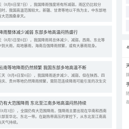
天（8月6日至7日），我国降雨强度将有所减弱，雨区仍比较分
同时，我国高温范围较大，新疆、甘肃等地以干热为主，中东部地
有大范围桑拿天。
降雨整体减少减弱 东部多地高温闷热盛行
天（8月5日至6日），我国降雨将总体减少、减弱，西南、东北等
中到大雨，局地暴雨，海南岛强降雨频繁，或有大暴雨现身。
云南等地降雨仍然频繁 我国东部多地高温不断
拨
三天（8月4日至6日），我国降雨逐步减少、减弱，但在陕西、四
重庆、贵州等地仍然降雨频繁，需防范连续降雨可能引发的次生灾
仍有大范围降雨 东北至江南多地高温闷热持续
（8月3日），全国仍有大范围降雨，强降雨主要出现在华南和西南
东部至华北、东北一带。在副热带高压的掌控下，从东北至江南高
热天气持续。