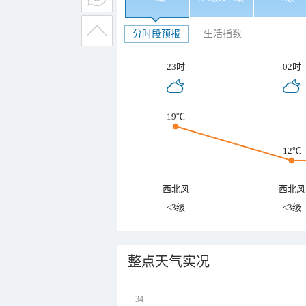
分时段预报
生活指数
23时
02时
19℃
12℃
西北风
西北风
<3级
<3级
整点天气实况
34