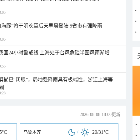
:05
白海豚”将于明晚至后天早晨登陆 5省市有强降雨
:05
入我国24小时警戒线 上海处于台风危险半圆风雨渐增
:55
区模糊已“闭眼”，局地强降雨具有极端性，浙江上海等
圆
:28
2026-08-08 18:00更新
35°C
/
20/31°C
乌鲁木齐