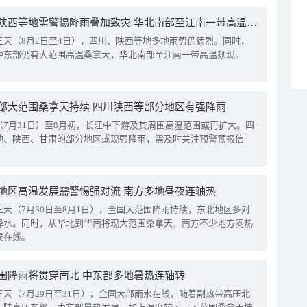
四川陕西等地需警惕降雨叠加致灾 华北南部至江南一带高温频现
三天（8月2日至4日），四川、陕西等地多地雨势仍猛烈。同时，
中东部仍有大范围高温桑拿天，华北南部至江南一带高温频现。
部大范围桑拿天持续 四川陕西等部分地区有强降雨
（7月31日）至8月初，长江中下游及其周围高温范围或再扩大。四
地、陕西、甘肃的部分地区或现强降雨，需及时关注预警预报信
地区高温发展需警惕强对流 南方多地昼夜连轴热
三天（7月30日至8月1日），全国大范围降雨持续，东北地区多对
降水。同时，从华北到华南将现大范围桑拿天，南方不少地方闷热
候在线。
围降雨将贯穿南北 中东部多地暑热连轴转
三天（7月29日至31日），全国大部雨水在线，随着副热带高压北