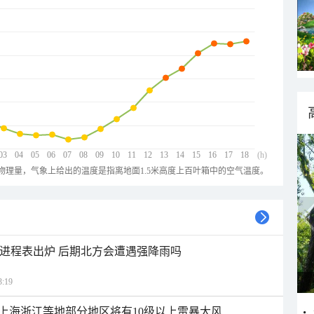
03
04
05
06
07
08
09
10
11
12
13
14
15
16
17
18
(h)
物理量，气象上给出的温度是指离地面1.5米高度上百叶箱中的空气温度。
雨进程表出炉 后期北方会遭遇强降雨吗
:19
上海浙江等地部分地区将有10级以上雷暴大风