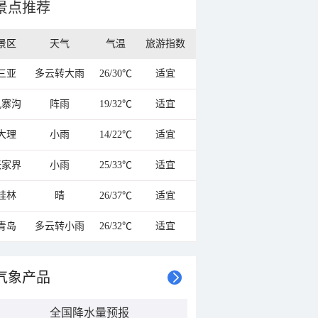
景点推荐
景区
天气
气温
旅游指数
三亚
多云转大雨
26/30℃
适宜
九寨沟
阵雨
19/32℃
适宜
大理
小雨
14/22℃
适宜
张家界
小雨
25/33℃
适宜
桂林
晴
26/37℃
适宜
青岛
多云转小雨
26/32℃
适宜
气象产品
全国降水量预报