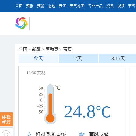
首页
预报
预警
雷达
云图
天气地图
专业产品
资讯
视频
节气
全国
>
新疆
>
阿勒泰
>
富蕴
今天
7天
8-15天
10:30 实况
24.8
℃
南风
2级
相对湿度
43%