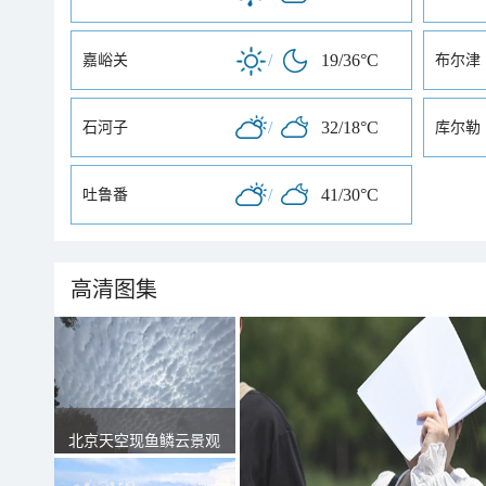
/
19/36°C
嘉峪关
布尔津
/
32/18°C
石河子
库尔勒
/
41/30°C
吐鲁番
高清图集
北京天空现鱼鳞云景观