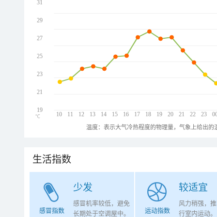
31
29
27
25
23
21
19
10
11
12
13
14
15
16
17
18
19
20
21
22
23
0
℃
温度：表示大气冷热程度的物理量，气象上给出的温
生活指数
少发
较适宜
感冒机率较低，避免
风力稍强，推
感冒指数
运动指数
长期处于空调屋中。
行室内运动。