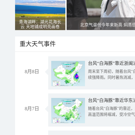
青海湖畔：湖光花海长
北京气温创今年来新高 焖蒸
云 天地铺成明亮画卷
重大天气事件
台风“白海豚”靠近浙闽
8月8日
周末至下周初，随着台风“
续强降雨。同时暑热消减，
台风“白海豚”靠近华东
8月7日
随着台风“白海豚”的靠近
高温范围将缩减，受冷空气