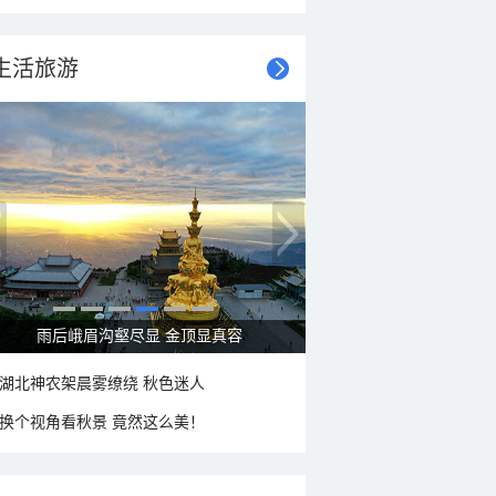
生活旅游
秋意浓 蓝天映衬下的哈尔滨伏尔加庄园
湖北神农架晨雾缭绕 秋色迷人
换个视角看秋景 竟然这么美！