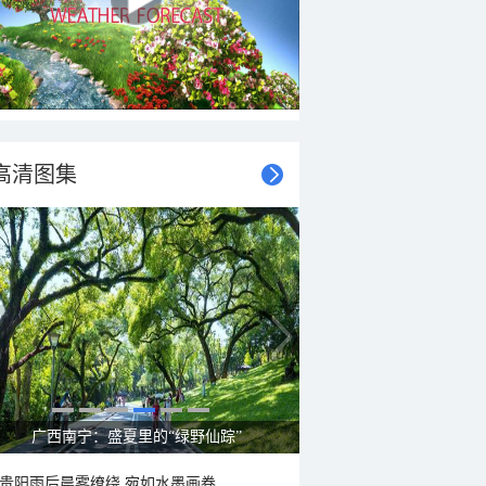
高清图集
呼伦贝尔草原 藏着最治愈的蓝天白云
贵阳雨后晨雾缭绕 宛如水墨画卷