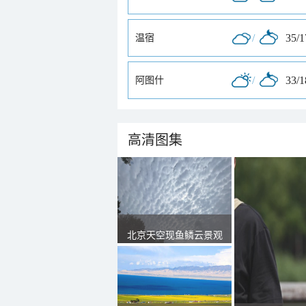
/
35/
温宿
/
33/
阿图什
高清图集
北京天空现鱼鳞云景观