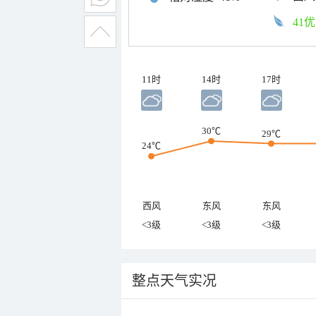
41优
11时
14时
17时
30℃
29℃
24℃
西风
东风
东风
<3级
<3级
<3级
整点天气实况