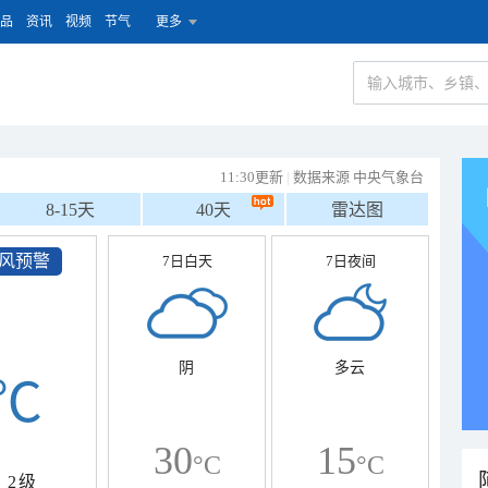
品
资讯
视频
节气
更多
11:30更新
|
数据来源 中央气象台
8-15天
40天
雷达图
风预警
7日白天
7日夜间
阴
多云
℃
30
15
°C
°C
2级