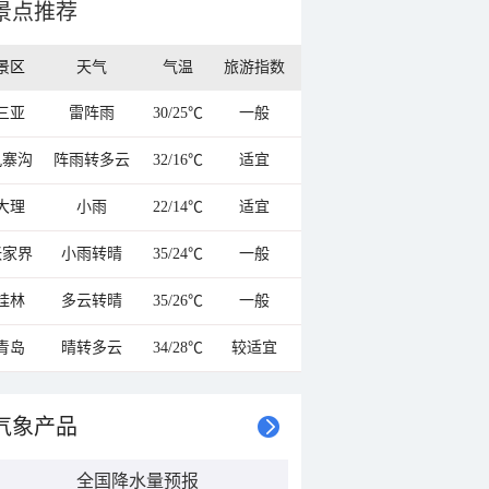
景点推荐
景区
天气
气温
旅游指数
三亚
雷阵雨
30/25℃
一般
九寨沟
阵雨转多云
32/16℃
适宜
大理
小雨
22/14℃
适宜
张家界
小雨转晴
35/24℃
一般
桂林
多云转晴
35/26℃
一般
青岛
晴转多云
34/28℃
较适宜
气象产品
全国降水量预报