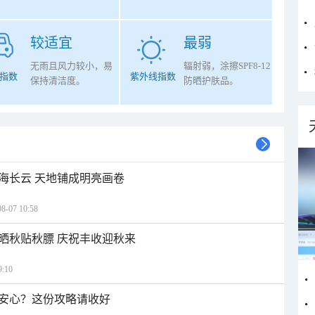
较适宜
最弱
无雨且风力较小，易
辐射弱，涂擦SPF8-12
指数
紫外线指数
保持清洁度。
防晒护肤品。
海长云 天地铺成明亮画卷
07 10:58
晒秋贴秋膘 庆祝丰收迎秋来
:10
安心？这份攻略请收好