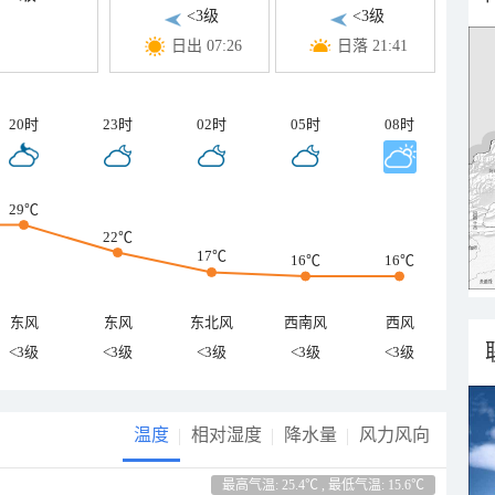
<3级
<3级
日出 07:26
日落 21:41
20时
23时
02时
05时
08时
29℃
22℃
17℃
16℃
16℃
东风
东风
东北风
西南风
西风
<3级
<3级
<3级
<3级
<3级
温度
相对湿度
降水量
风力风向
最高气温: 25.4℃ , 最低气温: 15.6℃