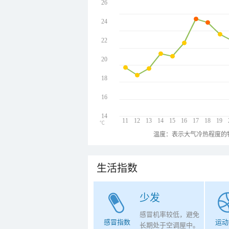
26
24
22
20
18
16
14
11
12
13
14
15
16
17
18
19
℃
温度：表示大气冷热程度的
生活指数
少发
感冒机率较低，避免
感冒指数
运动
长期处于空调屋中。