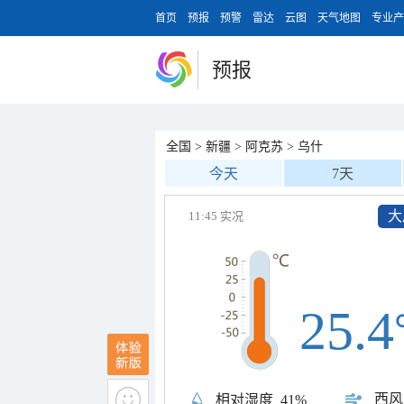
首页
预报
预警
雷达
云图
天气地图
专业产
预报
全国
>
新疆
>
阿克苏
>
乌什
今天
7天
大
11:45 实况
25.4
西风
相对湿度
41%