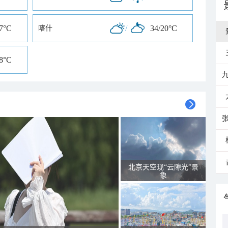
17°C
/
34/20°C
喀什
18°C
北京天空现“云隙光”景
象