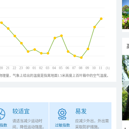
20
21
22
23
00
01
02
03
04
05
06
07
08
09
10
11
(h)
物理量，气象上给出的温度是指离地面1.5米高度上百叶箱中的空气温度。
较适宜
易发
请适当减少运动时
应减少外出，外出需
指数
过敏指数
间，降低运动强度。
采取防护措施。