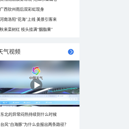
广西钦州雨后双彩虹现身
河南洛阳“花海”上线 美景引客来
秋来栾树红 枝头挂满“胭脂果”
天气视频
东北的异常闷热持续到什么时候
台风“白海豚”为什么会报出两条路径？