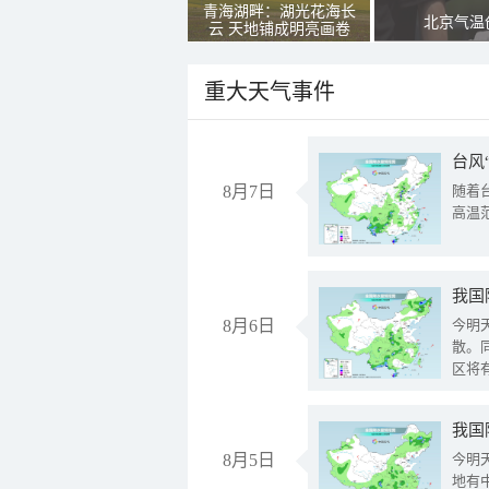
青海湖畔：湖光花海长
北京气温
云 天地铺成明亮画卷
重大天气事件
台风
8月7日
随着
高温
8月6日
今明
散。
区将
我国
8月5日
今明
地有