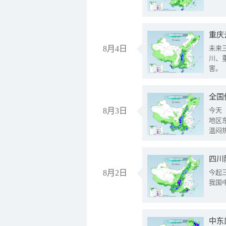
重庆
8月4日
未来
川、
害。
全国
8月3日
今天
地区
温闷
8月2日
今起
我国
中东