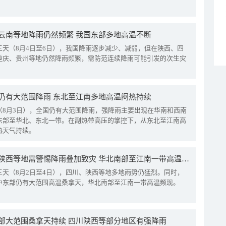
云南等地降雨仍然频繁 我国东部多地高温不断
三天（8月4日至6日），我国降雨逐步减少、减弱，但在陕西、四
重庆、贵州等地仍然降雨频繁，需防范连续降雨可能引发的次生灾
仍有大范围降雨 东北至江南多地高温闷热持续
（8月3日），全国仍有大范围降雨，强降雨主要出现在华南和西南
东部至华北、东北一带。在副热带高压的掌控下，从东北至江南高
热天气持续。
四川陕西等地需警惕降雨叠加致灾 华北南部至江南一带高温频现
三天（8月2日至4日），四川、陕西等地多地雨势仍猛烈。同时，
中东部仍有大范围高温桑拿天，华北南部至江南一带高温频现。
部大范围桑拿天持续 四川陕西等部分地区有强降雨